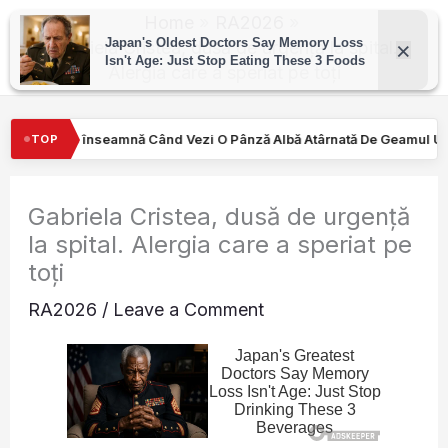
Skip
Home
RA2026
to
Gabriela Cristea, dusă de urgență la spital.
Alergia care a speriat pe toți
content
ezi O Pânză Albă Atârnată De Geamul Unei Mașini. Semnalul…
Tu
TOP
Gabriela Cristea, dusă de urgență
la spital. Alergia care a speriat pe
toți
RA2026
/
Leave a Comment