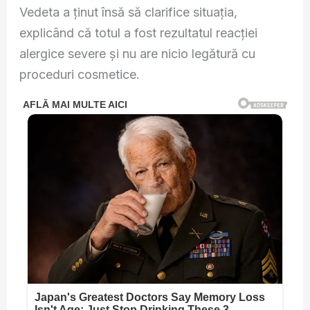
Vedeta a ținut însă să clarifice situația,
explicând că totul a fost rezultatul reacției
alergice severe și nu are nicio legătură cu
proceduri cosmetice.