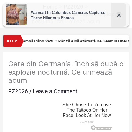
Skip
Home
PZ2026
to
Gara din Germania, închisă după o explozie
nocturnă. Ce urmează acum
content
Pânză Albă Atârnată De Geamul Unei Mașini. Semnalul…
Turiştilo
TOP
Gara din Germania, închisă după o
explozie nocturnă. Ce urmează
acum
PZ2026
/
Leave a Comment