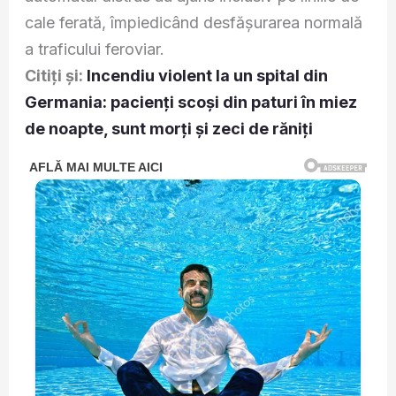
cale ferată, împiedicând desfășurarea normală
a traficului feroviar.
Citiți și:
Incendiu violent la un spital din
Germania: pacienți scoși din paturi în miez
de noapte, sunt morți și zeci de răniți