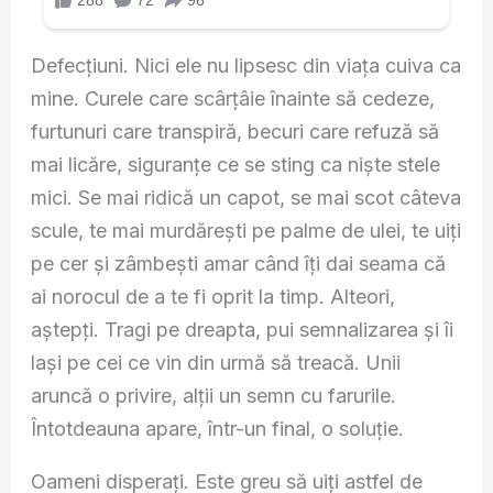
Defecțiuni. Nici ele nu lipsesc din viața cuiva ca
mine. Curele care scârțâie înainte să cedeze,
furtunuri care transpiră, becuri care refuză să
mai licăre, siguranțe ce se sting ca niște stele
mici. Se mai ridică un capot, se mai scot câteva
scule, te mai murdărești pe palme de ulei, te uiți
pe cer și zâmbești amar când îți dai seama că
ai norocul de a te fi oprit la timp. Alteori,
aștepți. Tragi pe dreapta, pui semnalizarea și îi
lași pe cei ce vin din urmă să treacă. Unii
aruncă o privire, alții un semn cu farurile.
Întotdeauna apare, într-un final, o soluție.
Oameni disperați. Este greu să uiți astfel de