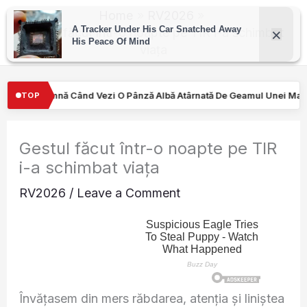
Skip
Home
RV2026
to
Gestul făcut într-o noapte pe TIR i-a schimbat
viața
content
 O Pânză Albă Atârnată De Geamul Unei Mașini. Semnalul…
Turiş
TOP
Gestul făcut într-o noapte pe TIR
i-a schimbat viața
RV2026
/
Leave a Comment
Învățasem din mers răbdarea, atenția și liniștea