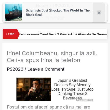
Skip
Home
PS2026
to
Irinel Columbeanu, singur la azil. Ce i-a spus Irina
la telefon
content
 Vezi O Pânză Albă Atârnată De Geamul Unei Mașini. Semnalul…
TOP
Irinel Columbeanu, singur la azil.
Ce i-a spus Irina la telefon
PS2026
/
Leave a Comment
Fostul om de afaceri spune că nu mai are