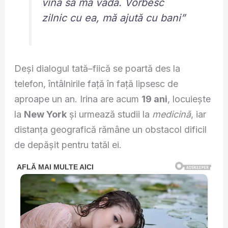
vină să mă vadă. Vorbesc
zilnic cu ea, mă ajută cu bani”
Deși dialogul tată–fiică se poartă des la
telefon, întâlnirile față în față lipsesc de
aproape un an. Irina are acum
19 ani
, locuiește
la
New York
și urmează studii la
medicină
, iar
distanța geografică rămâne un obstacol dificil
de depășit pentru tatăl ei.