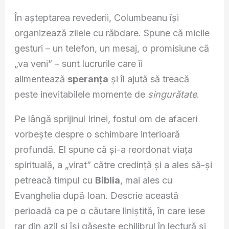
În așteptarea revederii, Columbeanu își
organizează zilele cu răbdare. Spune că micile
gesturi – un telefon, un mesaj, o promisiune că
„va veni” – sunt lucrurile care îi
alimentează
speranța
și îl ajută să treacă
peste inevitabilele momente de
singurătate
.
Pe lângă sprijinul Irinei, fostul om de afaceri
vorbește despre o schimbare interioară
profundă. El spune că și-a reordonat viața
spirituală, a „virat” către credință și a ales să-și
petreacă timpul cu
Biblia
, mai ales cu
Evanghelia după Ioan. Descrie această
perioadă ca pe o căutare liniștită, în care iese
rar din azil și își găsește echilibrul în lectură și