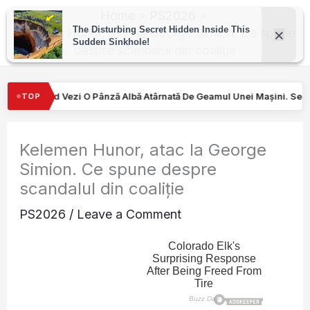
Skip
Home
PS2026
to
Kelemen Hunor, atac la George Simion. Ce spune
despre scandalul din coaliție
content
rnată De Geamul Unei Mașini. Semnalul…
Turiştilor nu le-a venit 
TOP
Kelemen Hunor, atac la George
Simion. Ce spune despre
scandalul din coaliție
PS2026
/
Leave a Comment