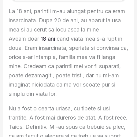
La 18 ani, parintii m-au alungat pentru ca eram
insarcinata. Dupa 20 de ani, au aparut la usa
mea si au cerut sa locuiasca la mine
Aveam doar
18 ani
cand viata mea s-a rupt in
doua. Eram insarcinata, speriata si convinsa ca,
orice s-ar intampla, familia mea va fi langa
mine. Credeam ca parintii mei vor fi suparati,
poate dezamagiti, poate tristi, dar nu mi-am
imaginat niciodata ca ma vor scoate pur si
simplu din viata lor.
Nu a fost o cearta uriasa, cu tipete si usi
trantite. A fost mai dureros de atat. A fost rece.
Taios. Definitiv. Mi-au spus ca trebuie sa plec,
ca am facut o alegere si ca trebuie sa suport