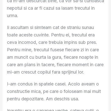
ca m-am descurcat bine, ca vor sa-si cunoasca
nepotul si ca ar fi cazul sa lasam trecutul in
urma.
Ii ascultam si simteam cat de straniu sunau
toate aceste cuvinte. Pentru ei, trecutul era
ceva incomod, care trebuia impins sub pres.
Pentru mine, trecutul fusese fiecare zi in care
am muncit cu burta la gura, fiecare noapte in
care am plans in tacere, fiecare moment in care
mi-am crescut copilul fara sprijinul lor.
I-am condus in spatele casei. Acolo aveam o
constructie mica, pe care o foloseam mai mult
pentru depozitare. Am deschis usa.
Inauntru era o canapea veche, cateva cutii, o