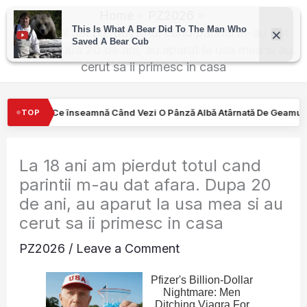
Skip
Home
PZ2026
to
La 18 ani am pierdut totul cand parintii m-au dat
afara. Dupa 20 de ani, au aparut la usa mea si au
content
cerut sa ii primesc in casa
 Când Vezi O Pânză Albă Atârnată De Geamul Unei Mașini. Semnalul
TOP
La 18 ani am pierdut totul cand
parintii m-au dat afara. Dupa 20
de ani, au aparut la usa mea si au
cerut sa ii primesc in casa
PZ2026
/
Leave a Comment