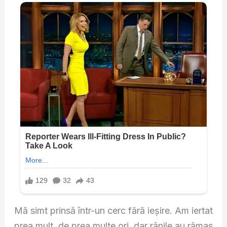
Mă simt prinsă într-un cerc fără ieșire. Am iertat
prea mult, de prea multe ori, dar rănile au rămas