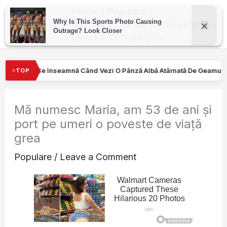
Skip
Home
Populare
to
Mă numesc Maria, am 53 de ani și port pe umeri
o poveste de viață grea
content
i O Pânză Albă Atârnată De Geamul Unei Mașini. Semnalul…
Tur
TOP
Mă numesc Maria, am 53 de ani și
port pe umeri o poveste de viață
grea
Populare
/
Leave a Comment