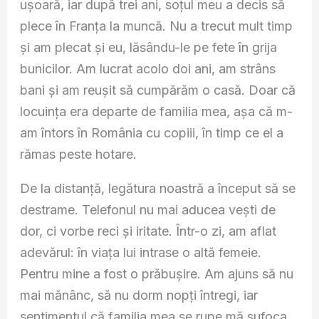
ușoară, iar după trei ani, soțul meu a decis să
plece în Franța la muncă. Nu a trecut mult timp
și am plecat și eu, lăsându-le pe fete în grija
bunicilor. Am lucrat acolo doi ani, am strâns
bani și am reușit să cumpărăm o casă. Doar că
locuința era departe de familia mea, așa că m-
am întors în România cu copiii, în timp ce el a
rămas peste hotare.
De la distanță, legătura noastră a început să se
destrame. Telefonul nu mai aducea vești de
dor, ci vorbe reci și iritate. Într-o zi, am aflat
adevărul: în viața lui intrase o altă femeie.
Pentru mine a fost o prăbușire. Am ajuns să nu
mai mănânc, să nu dorm nopți întregi, iar
sentimentul că familia mea se rupe mă sufoca.