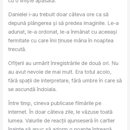
cu o liniște apăsată.
Danielei i-au trebuit doar câteva ore ca să
depună plângerea și să predea imaginile. Le-a
adunat, le-a ordonat, le-a înmânat cu aceeași
fermitate cu care îmi ținuse mâna în noaptea
trecută.
Ofițerii au urmărit înregistrările de două ori. Nu
au avut nevoie de mai mult. Era totul acolo,
fără spații de interpretare, fără umbre în care să
se ascundă îndoiala.
Între timp, cineva publicase filmările pe
internet. În doar câteva zile, le văzuse toată
lumea. Valurile de reacții ajunseseră în cartier
înainte să apuc să adorm o noapte întreagă.