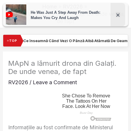
Skip
Home
RV2026
to
MApN a lămurit drona din Galați. De unde venea,
de fapt
content
zi O Pânză Albă Atârnată De Geamul Unei Mașini. Semnalul…
Tu
TOP
MApN a lămurit drona din Galați.
De unde venea, de fapt
RV2026
/
Leave a Comment
Informațiile au fost confirmate de Ministerul