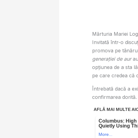
Mărturia Mariei Loga:
Invitată într-o disc
promova pe tânărul i
generației de aur
au
opțiunea de a sta lâ
pe care credea că o
Întrebată dacă a exi
confirmarea dorită. 