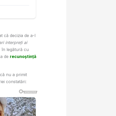
t că decizia de a-l
ri interpreți ai
 în legătură cu
psa de
recunoștință
 că nu a primit
ei constatări: