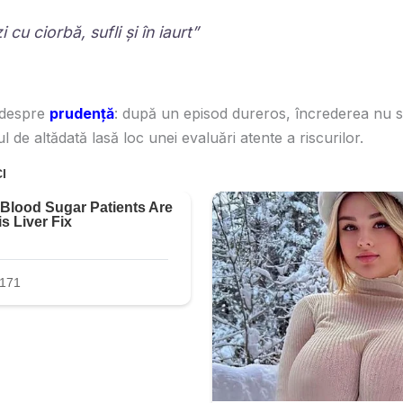
 cu ciorbă, sufli și în iaurt”
 despre
prudență
: după un episod dureros, încrederea nu s
l de altădată lasă loc unei evaluări atente a riscurilor.