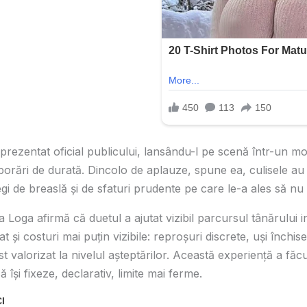
-a prezentat oficial publicului, lansându-l pe scenă într-un
borări de durată. Dincolo de aplauze, spune ea, culisele au
gi de breaslă și de sfaturi prudente pe care le-a ales să nu
a Loga afirmă că duetul a ajutat vizibil parcursul tânărului i
 și costuri mai puțin vizibile: reproșuri discrete, uși închis
t valorizat la nivelul așteptărilor. Această experiență a făc
ă își fixeze, declarativ, limite mai ferme.