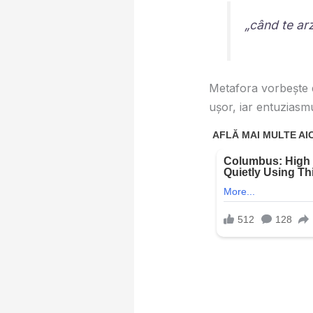
„când te arzi
Metafora vorbește
ușor, iar entuziasmu