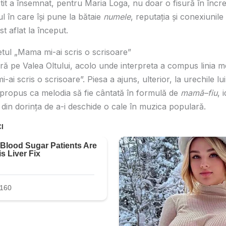
it a însemnat, pentru Maria Loga, nu doar o fisură în încre
ul în care își pune la bătaie
numele
, reputația și conexiunil
st aflat la început.
tul „Mama mi-ai scris o scrisoare”
ră pe Valea Oltului, acolo unde interpreta a compus linia me
ai scris o scrisoare”. Piesa a ajuns, ulterior, la urechile lui
propus ca melodia să fie cântată în formulă de
mamă–fiu
, 
 din dorința de a-i deschide o cale în muzica populară.