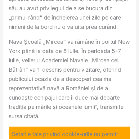
său au avut privilegiul de a se bucura din
„primul rând” de încheierea unei zile pe care
nimeni de la bord nu o va uita prea curând.
Nava Școală „Mircea” va rămâne în portul New
York până la data de 8 iulie. În perioada 5–7
iulie, velierul Academiei Navale „Mircea cel
Bătrân” va fi deschis pentru vizitare, oferind
publicului ocazia de a descoperi cea mai
reprezentativă navă a României și de a
cunoaște echipajul care îi duce mai departe
tradiția pe mările și oceanele lumii”, transmite
sursa citată.
Setarile tale privind cookie-urile nu permit