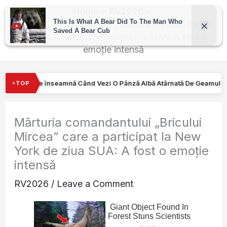
Skip
Home
RV2026
to
Mărturia comandantului „Bricului Mircea” care a
participat la New York de ziua SUA: A fost o
content
emoție intensă
Vezi O Pânză Albă Atârnată De Geamul Unei Mașini. Semnalul…
T
TOP
Mărturia comandantului „Bricului
Mircea” care a participat la New
York de ziua SUA: A fost o emoție
intensă
RV2026
/
Leave a Comment