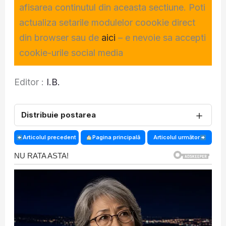
afisarea continutul din aceasta sectiune. Poti
actualiza setarile modulelor coookie direct
din browser sau de
aici
– e nevoie sa accepti
cookie-urile social media
Editor :
I.B.
＋
Distribuie postarea
Articolul precedent
Pagina principală
Articolul următor