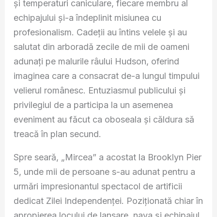
și temperaturi caniculare, fiecare membru al
echipajului și-a îndeplinit misiunea cu
profesionalism. Cadeții au întins velele și au
salutat din arboradă zecile de mii de oameni
adunați pe malurile râului Hudson, oferind
imaginea care a consacrat de-a lungul timpului
velierul românesc. Entuziasmul publicului și
privilegiul de a participa la un asemenea
eveniment au făcut ca oboseala și căldura să
treacă în plan secund.
Spre seară, „Mircea” a acostat la Brooklyn Pier
5, unde mii de persoane s-au adunat pentru a
urmări impresionantul spectacol de artificii
dedicat Zilei Independenței. Poziționată chiar în
apropierea locului de lansare, nava și echipajul