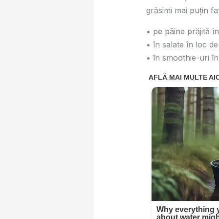
grăsimi mai puțin fa
• pe pâine prăjită în
• în salate în loc d
• în smoothie-uri în