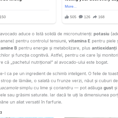
 avocado aduce o listă solidă de micronutrienți:
potasiu
(ade
anane) pentru controlul tensiunii,
vitamina E
pentru piele ș
itamine B
pentru energie și metabolizare, plus
antioxidanți
ilor și funcția cognitivă. Astfel, pentru cei care își monitori
re că „pachetul nutrițional” al avocado-ului este bogat.
e-l ca pe un ingredient de schimb inteligent. O felie de toast
 strop de lămâie, o salată cu frunze verzi, năut și cuburi d
uacamole
simplu cu lime și coriandru — pot adăuga
gust
ș
le sau grăsimi saturate. Iar dacă te uiți la dimensiunea porție
e un aliat versatil în farfurie.