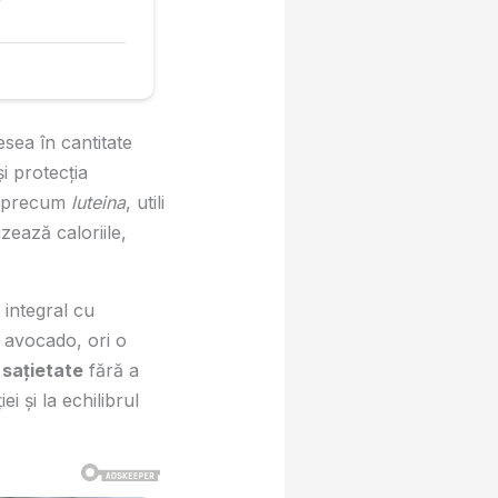
sea în cantitate
i protecția
precum
luteina
, utili
zează caloriile,
 integral cu
e avocado, ori o
i
sațietate
fără a
i și la echilibrul