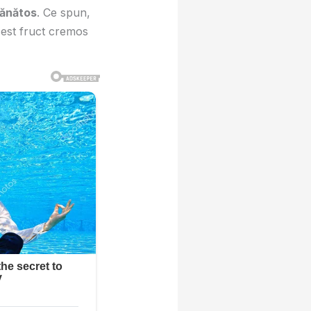
ănătos
. Ce spun,
cest fruct cremos