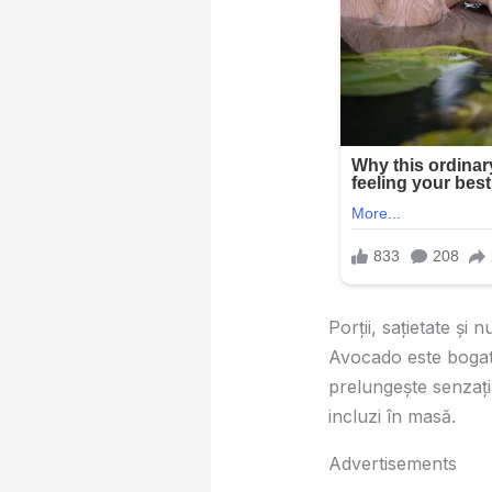
Porții, sațietate și n
Avocado este boga
prelungește senzația
incluzi în masă.
Advertisements