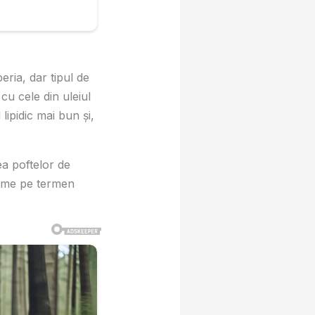
peria, dar tipul de
 cu cele din uleiul
lipidic mai bun și,
ea poftelor de
foame pe termen