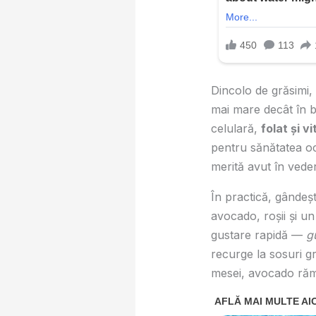
Dincolo de grăsimi,
mai mare decât în b
celulară,
folat și v
pentru sănătatea och
merită avut în vede
În practică, gândeșt
avocado, roșii și un
gustare rapidă —
g
recurge la sosuri gre
mesei, avocado rămân