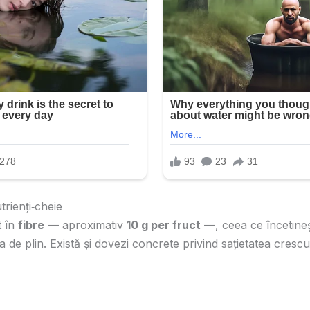
utrienți‑cheie
t în
fibre
— aproximativ
10 g per fruct
—, ceea ce încetineșt
 de plin. Există și dovezi concrete privind sațietatea crescu