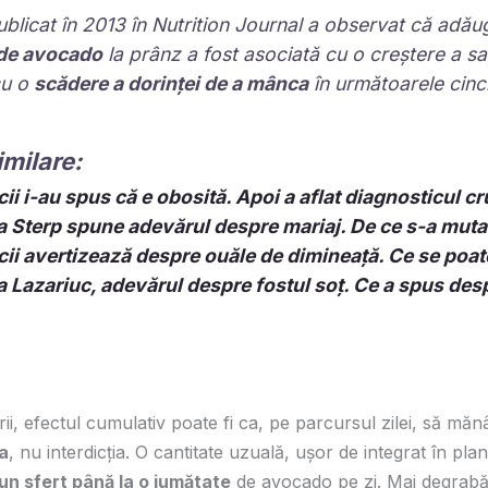
ublicat în 2013 în Nutrition Journal a observat că adă
 de avocado
la prânz a fost asociată cu o creștere a saț
cu o
scădere a dorinței de a mânca
în următoarele cinc
imilare:
ii i-au spus că e obosită. Apoi a aflat diagnosticul cr
a Sterp spune adevărul despre mariaj. De ce s-a mutat
ii avertizează despre ouăle de dimineață. Ce se poat
a Lazariuc, adevărul despre fostul soț. Ce a spus de
ii, efectul cumulativ poate fi ca, pe parcursul zilei, să mă
a
, nu interdicția. O cantitate uzuală, ușor de integrat în pla
un sfert până la o jumătate
de avocado pe zi. Mai degrabă 