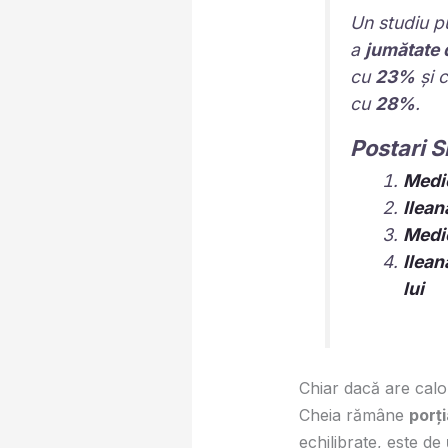
Un studiu p
a
jumătate
cu
23%
și 
cu
28%
.
Postari S
Medic
Ilean
Medic
Ilean
lui
Chiar dacă are calor
Cheia rămâne
porți
echilibrate, este de