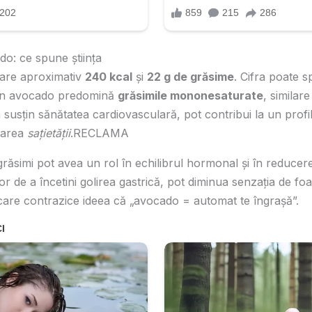
o: ce spune știința
are aproximativ
240 kcal
și
22 g de grăsime
. Cifra poate s
 în avocado predomină
grăsimile mononesaturate
, similare
susțin sănătatea cardiovasculară, pot contribui la un profil 
glarea
sațietății
.RECLAMA
grăsimi pot avea un rol în echilibrul hormonal și în reducer
lor de a încetini golirea gastrică, pot diminua senzația de 
care contrazice ideea că „avocado = automat te îngrașă”.