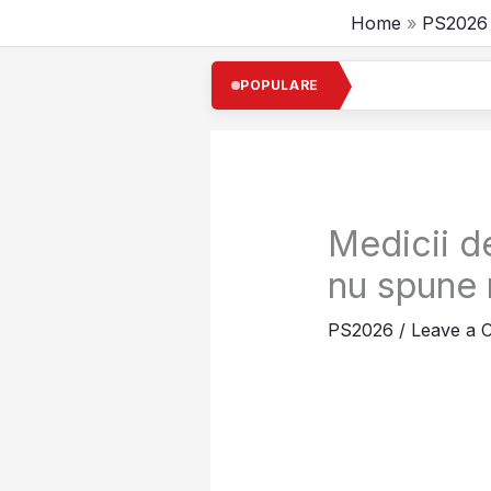
Skip
Home
PS2026
to
content
Cel m
POPULARE
Medicii d
nu spune 
PS2026
/
Leave a 