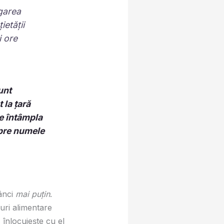
ugarea
ietății
i ore
unt
 la țară
e întâmpla
spre numele
nânci
mai puțin
.
nuri alimentare
înlocuiește cu el