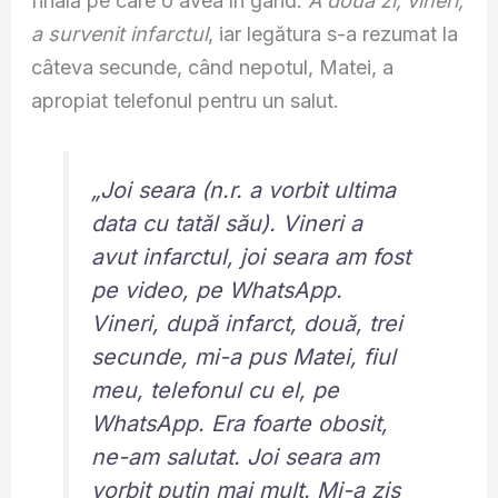
finală pe care o avea în gând.
A doua zi, vineri,
a survenit infarctul
, iar legătura s-a rezumat la
câteva secunde, când nepotul, Matei, a
apropiat telefonul pentru un salut.
„Joi seara (n.r. a vorbit ultima
data cu tatăl său). Vineri a
avut infarctul, joi seara am fost
pe video, pe WhatsApp.
Vineri, după infarct, două, trei
secunde, mi-a pus Matei, fiul
meu, telefonul cu el, pe
WhatsApp. Era foarte obosit,
ne-am salutat. Joi seara am
vorbit puțin mai mult. Mi-a zis