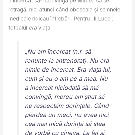
a încercat să-l convingă pe Mircea să se
retragă, nici atunci când oboseala și semnele
medicale ridicau întrebări. Pentru „Il Luce”,
fotbalul
era
viața.
„Nu am încercat (n.r. să
renunțe la antrenorat). Nu era
nimic de încercat. Era viața lui,
cum și eu o am pe a mea. Nu
a încercat niciodată să mă
convingă, mereu am știut să
ne respectăm dorințele. Când
pierdea un meci, nu avea nici
cea mai mică dorință să stea
de vorbă cu cineva. La fel și