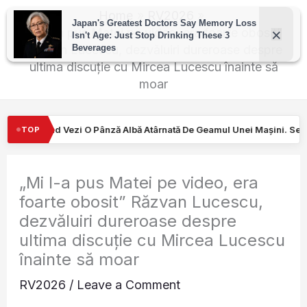
Skip
Home
RV2026
to
„Mi l-a pus Matei pe video, era foarte obosit”
Răzvan Lucescu, dezvăluiri dureroase despre
content
ultima discuție cu Mircea Lucescu înainte să
moar
lbă Atârnată De Geamul Unei Mașini. Semnalul…
Turiştilor nu le
TOP
„Mi l-a pus Matei pe video, era
foarte obosit” Răzvan Lucescu,
dezvăluiri dureroase despre
ultima discuție cu Mircea Lucescu
înainte să moar
RV2026
/
Leave a Comment