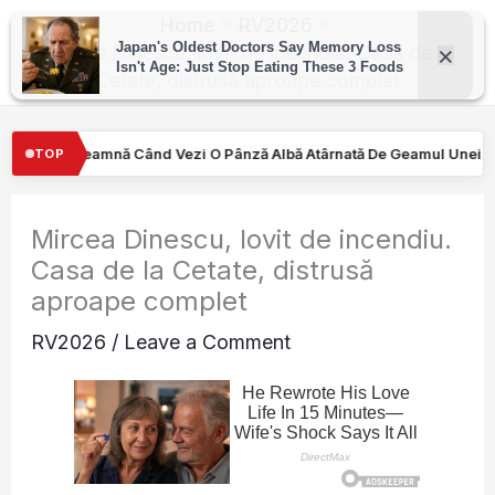
Skip
Home
RV2026
to
Mircea Dinescu, lovit de incendiu. Casa de la
Cetate, distrusă aproape complet
content
 Pânză Albă Atârnată De Geamul Unei Mașini. Semnalul…
Turişti
TOP
Mircea Dinescu, lovit de incendiu.
Casa de la Cetate, distrusă
aproape complet
RV2026
/
Leave a Comment