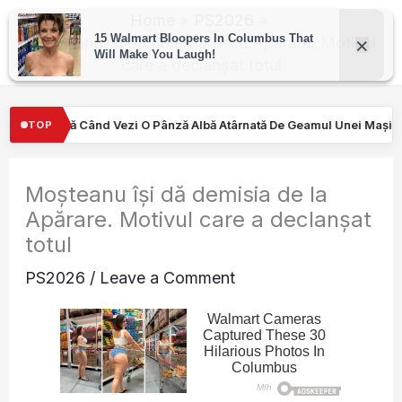
Skip
Home
PS2026
to
Moșteanu își dă demisia de la Apărare. Motivul
care a declanșat totul
content
ză Albă Atârnată De Geamul Unei Mașini. Semnalul…
Turiştilor n
TOP
Moșteanu își dă demisia de la
Apărare. Motivul care a declanșat
totul
PS2026
/
Leave a Comment