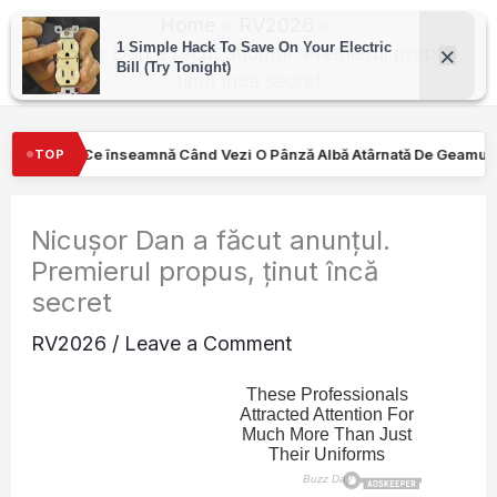
Skip
Home
RV2026
to
Nicușor Dan a făcut anunțul. Premierul propus,
ținut încă secret
content
 Vezi O Pânză Albă Atârnată De Geamul Unei Mașini. Semnalul…
TOP
Nicușor Dan a făcut anunțul.
Premierul propus, ținut încă
secret
RV2026
/
Leave a Comment