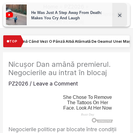
Skip
Home
PZ2026
to
Nicușor Dan amână premierul. Negocierile au
intrat în blocaj
content
ă Albă Atârnată De Geamul Unei Mașini. Semnalul…
Turiştilor n
TOP
Nicușor Dan amână premierul.
Negocierile au intrat în blocaj
PZ2026
/
Leave a Comment
Negocierile politice par blocate între condiții