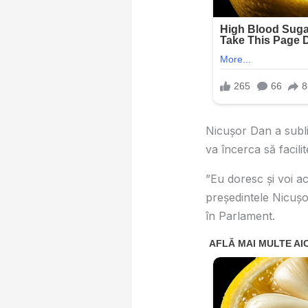
Nicușor Dan a subli
va încerca să facili
”Eu doresc şi voi a
preşedintele Nicușo
în Parlament.