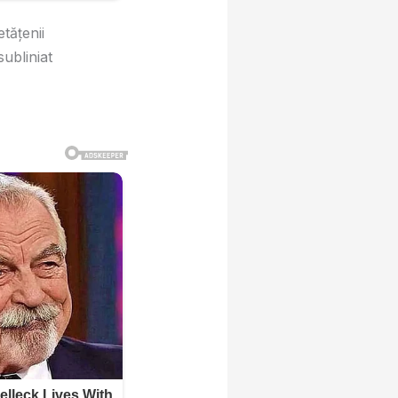
tăţenii
ubliniat