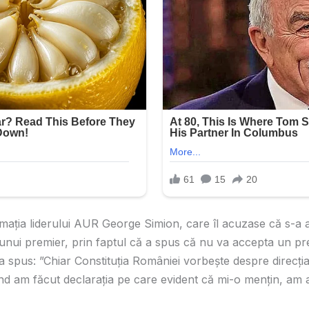
rmaţia liderului AUR George Simion, care îl acuzase că s-a 
 unui premier, prin faptul că a spus că nu va accepta un pr
spus: ”Chiar Constituţia României vorbeşte despre direcţi
nd am făcut declaraţia pe care evident că mi-o menţin, am a