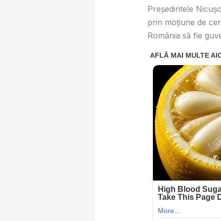
Preşedintele Nicuşo
prin moțiune de cen
România să fie guve