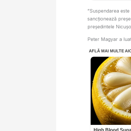
”Suspendarea este u
sancţionează preşed
preşedintele Nicuş
Peter Magyar a luat 