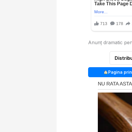
Anunț dramatic pent
Distrib
Pagina prin