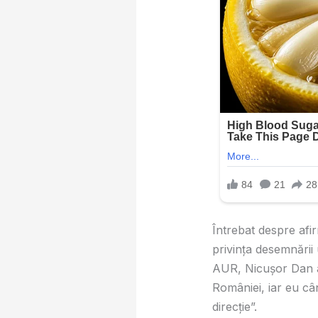
Întrebat despre afi
privinţa desemnării
AUR, Nicușor Dan a 
României, iar eu câ
direcţie”.