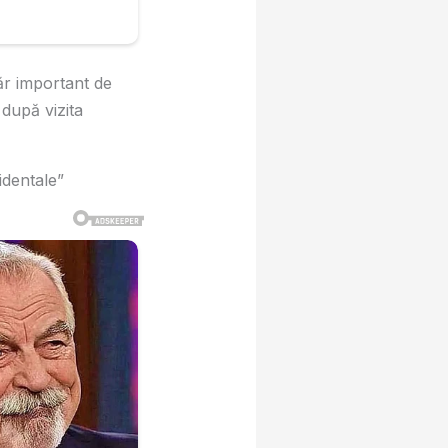
ăr important de
 după vizita
identale”