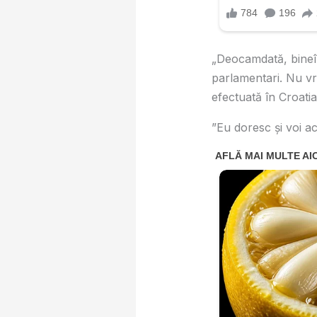
„Deocamdată, bineî
parlamentari. Nu vre
efectuată în Croatia
”Eu doresc şi voi a