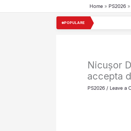
Skip
Home
PS2026
to
content
Cel mai
POPULARE
Nicușor D
accepta d
PS2026
/
Leave a 