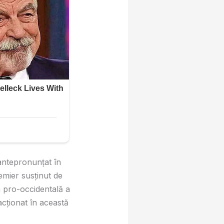
antepronunţat în
emier susţinut de
a pro-occidentală a
cţionat în această