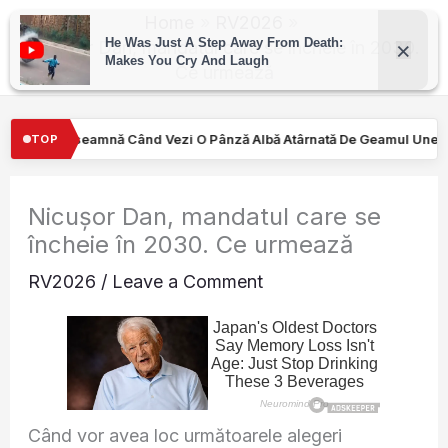
Skip
Home
RV2026
to
Nicușor Dan, mandatul care se încheie în 2030.
Ce urmează
content
 Pânză Albă Atârnată De Geamul Unei Mașini. Semnalul…
Turişti
TOP
Nicușor Dan, mandatul care se
încheie în 2030. Ce urmează
RV2026
/
Leave a Comment
Când vor avea loc următoarele alegeri