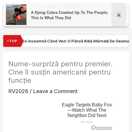
Skip
Home
RV2026
to
Nume-surpriză pentru premier. Cine îl susțin
americanii pentru funcție
content
d Vezi O Pânză Albă Atârnată De Geamul Unei Mașini. Semnalul…
TOP
Nume-surpriză pentru premier.
Cine îl susțin americanii pentru
funcție
RV2026
/
Leave a Comment