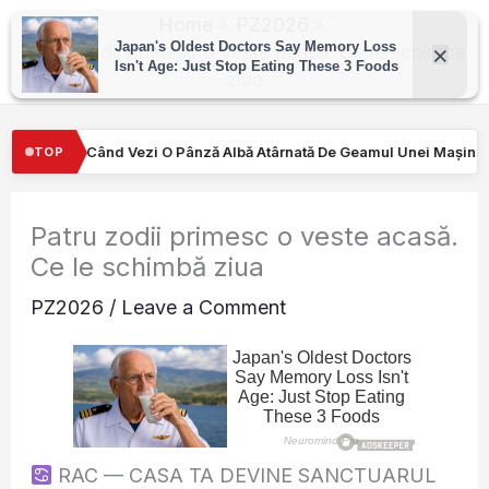
Skip
Home
PZ2026
to
Patru zodii primesc o veste acasă. Ce le schimbă
ziua
content
ă Albă Atârnată De Geamul Unei Mașini. Semnalul…
Turiştilor nu
TOP
Patru zodii primesc o veste acasă.
Ce le schimbă ziua
PZ2026
/
Leave a Comment
RAC — CASA TA DEVINE SANCTUARUL