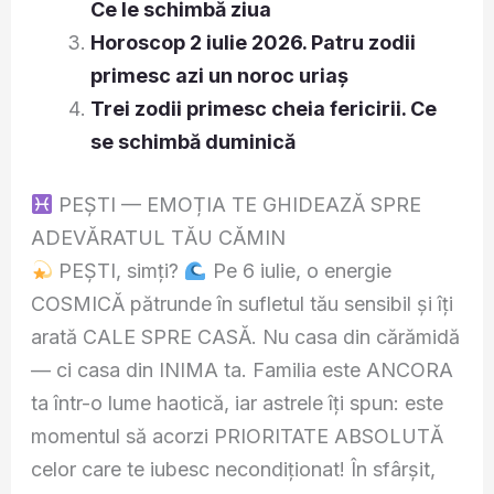
Ce le schimbă ziua
Horoscop 2 iulie 2026. Patru zodii
primesc azi un noroc uriaș
Trei zodii primesc cheia fericirii. Ce
se schimbă duminică
PEȘTI — EMOȚIA TE GHIDEAZĂ SPRE
ADEVĂRATUL TĂU CĂMIN
PEȘTI, simți?
Pe 6 iulie, o energie
COSMICĂ pătrunde în sufletul tău sensibil și îți
arată CALE SPRE CASĂ. Nu casa din cărămidă
— ci casa din INIMA ta. Familia este ANCORA
ta într-o lume haotică, iar astrele îți spun: este
momentul să acorzi PRIORITATE ABSOLUTĂ
celor care te iubesc necondiționat! În sfârșit,