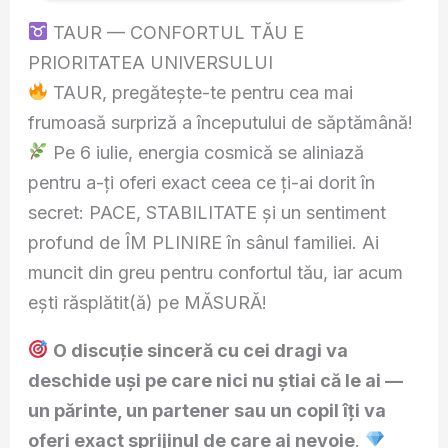
TAUR — CONFORTUL TĂU E
PRIORITATEA UNIVERSULUI
TAUR, pregătește-te pentru cea mai
frumoasă surpriză a începutului de săptămână!
Pe 6 iulie, energia cosmică se aliniază
pentru a-ți oferi exact ceea ce ți-ai dorit în
secret: PACE, STABILITATE și un sentiment
profund de ÎM PLINIRE în sânul familiei. Ai
muncit din greu pentru confortul tău, iar acum
ești răsplătit(ă) pe MĂSURĂ!
O discuție sinceră cu cei dragi va
deschide uși pe care nici nu știai că le ai —
un părinte, un partener sau un copil îți va
oferi exact sprijinul de care ai nevoie
.