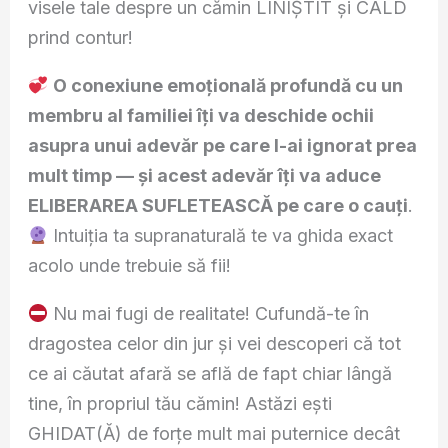
visele tale despre un cămin LINIȘTIT și CALD
prind contur!
O conexiune emoțională profundă cu un
membru al familiei îți va deschide ochii
asupra unui adevăr pe care l-ai ignorat prea
mult timp — și acest adevăr îți va aduce
ELIBERAREA SUFLETEASCĂ pe care o cauți
.
Intuiția ta supranaturală te va ghida exact
acolo unde trebuie să fii!
Nu mai fugi de realitate! Cufundă-te în
dragostea celor din jur și vei descoperi că tot
ce ai căutat afară se află de fapt chiar lângă
tine, în propriul tău cămin! Astăzi ești
GHIDAT(Ă) de forțe mult mai puternice decât