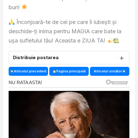
bun!
Înconjoară-te de cei pe care îi iubești și
deschide-ți inima pentru MAGIA care bate la
ușa sufletului tău! Aceasta e ZIUA TA!
＋
Distribuie postarea
Articolul precedent
Pagina principală
Articolul următor