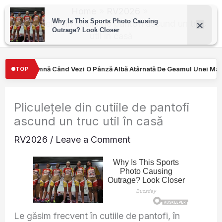
Skip
Home
RV2026
to
Pliculețele din cutiile de pantofi ascund un truc
util în casă
content
Pânză Albă Atârnată De Geamul Unei Mașini. Semnalul…
Turiştilo
TOP
Pliculețele din cutiile de pantofi
ascund un truc util în casă
RV2026
/
Leave a Comment
Le găsim frecvent în cutiile de pantofi, în