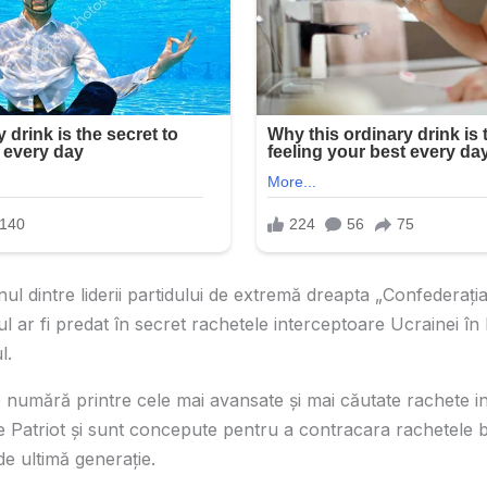
l dintre liderii partidului de extremă dreapta „Confederația
 ar fi predat în secret rachetele interceptoare Ucrainei în 
l.
numără printre cele mai avansate și mai căutate rachete i
le Patriot și sunt concepute pentru a contracara rachetele bal
de ultimă generație.