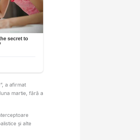
”, a afirmat
luna martie, fără a
nterceptoare
istice și alte