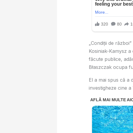
„Condiții de război”
Kosiniak-Kamysz a d
făcute publice, adă
Błaszczak ocupa fun
El a mai spus că a d
investigheze cine a 