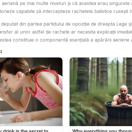
aeriană pe mai multe niveluri și că acestea erau singurele
oneze capabile să intercepteze rachetele balistice rusești 
eputat din partea partidului de opoziție de dreapta Lege și J
nsfer al unor astfel de rachete ar necesita explicații imediate
tea constituie o componentă esențială a apărării aeriene a