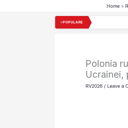
Skip
Home
R
to
content
Cel mai
POPULARE
Polonia ru
Ucrainei, 
RV2026
/
Leave a 