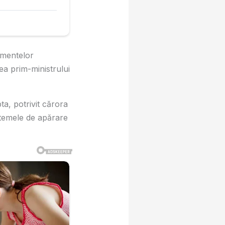
umentelor
ea prim-ministrului
ta, potrivit cărora
stemele de apărare