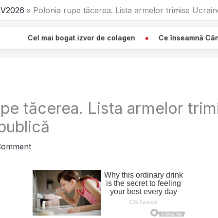
V2026
Polonia rupe tăcerea. Lista armelor trimise Ucrain
 bogat izvor de colagen
Ce înseamnă Când Vezi O Pânză 
pe tăcerea. Lista armelor trim
publică
Comment