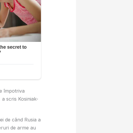
ne împotriva
 a scris Kosiniak-
inei de când Rusia a
eruri de arme au