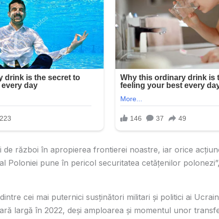
i de război în apropierea frontierei noastre, iar orice acțiu
 al Poloniei pune în pericol securitatea cetățenilor polonezi”,
intre cei mai puternici susținători militari și politici ai Ucra
cară largă în 2022, deși amploarea și momentul unor transf