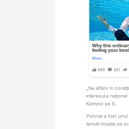
„Ne aflăm în condiți
interesului național
Kamysz pe X.
Polonia a fost unul d
lansat invazia pe s