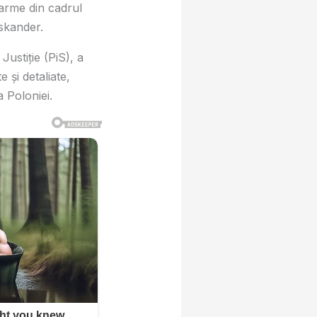
 arme din cadrul
Iskander.
ustiție (PiS), a
 și detaliate,
 Poloniei.