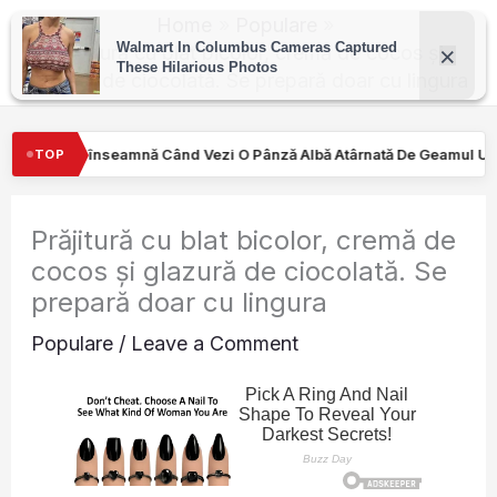
Skip
Home
Populare
to
Prăjitură cu blat bicolor, cremă de cocos și
glazură de ciocolată. Se prepară doar cu lingura
content
ezi O Pânză Albă Atârnată De Geamul Unei Mașini. Semnalul…
T
TOP
Prăjitură cu blat bicolor, cremă de
cocos și glazură de ciocolată. Se
prepară doar cu lingura
Populare
/
Leave a Comment