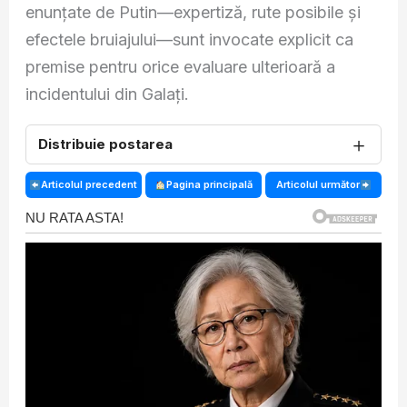
enunțate de Putin—expertiză, rute posibile și
efectele bruiajului—sunt invocate explicit ca
premise pentru orice evaluare ulterioară a
incidentului din Galați.
＋
Distribuie postarea
Articolul precedent
Pagina principală
Articolul următor