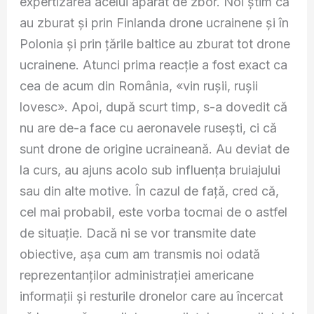
expertizarea acelui aparat de zbor. Noi știm că
au zburat și prin Finlanda drone ucrainene și în
Polonia și prin țările baltice au zburat tot drone
ucrainene. Atunci prima reacție a fost exact ca
cea de acum din România, «vin rușii, rușii
lovesc». Apoi, după scurt timp, s-a dovedit că
nu are de-a face cu aeronavele rusești, ci că
sunt drone de origine ucraineană. Au deviat de
la curs, au ajuns acolo sub influența bruiajului
sau din alte motive. În cazul de față, cred că,
cel mai probabil, este vorba tocmai de o astfel
de situație. Dacă ni se vor transmite date
obiective, așa cum am transmis noi odată
reprezentanților administrației americane
informații și resturile dronelor care au încercat