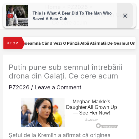
Skip
Home
PZ2026
to
Putin pune sub semnul întrebării drona din Galați.
Ce cere acum
content
 O Pânză Albă Atârnată De Geamul Unei Mașini. Semnalul…
Turiş
TOP
Putin pune sub semnul întrebării
drona din Galați. Ce cere acum
PZ2026
/
Leave a Comment
Șeful de la Kremlin a afirmat că originea