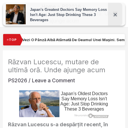
Skip
Home
PS2026
to
Răzvan Lucescu, mutare de ultimă oră. Unde
ajunge acum
content
Atârnată De Geamul Unei Mașini. Semnalul…
Turiştilor nu le-a ve
TOP
Răzvan Lucescu, mutare de
ultimă oră. Unde ajunge acum
PS2026
/
Leave a Comment
Răzvan Lucescu s-a despărțit recent, în