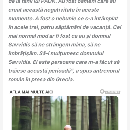
de la fanii lui PAOK. Au fost oameni care au
creat această negativitate în aceste
momente. A fost o nebunie ce s-a întâmplat
în acele trei, patru săptămâni de vacanță. Cel
mai normal mod ar fi fost ca eu și domnul
Savvidis să ne strângem mâna, să ne
îmbrățișăm. Să-i mulțumesc domnului
Savvidis. El este persoana care m-a făcut să
trăiesc această perioadă”, a spus antrenorul
român în presa din Grecia.