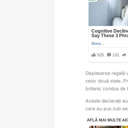
Deplasarea regală vi
celor două state. P
britanic condus de K
Aceste declarații au
care au pus sub sem