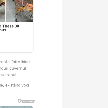
lici între liderii
nduri guvernul
cu Iranul.
ie, existând voci