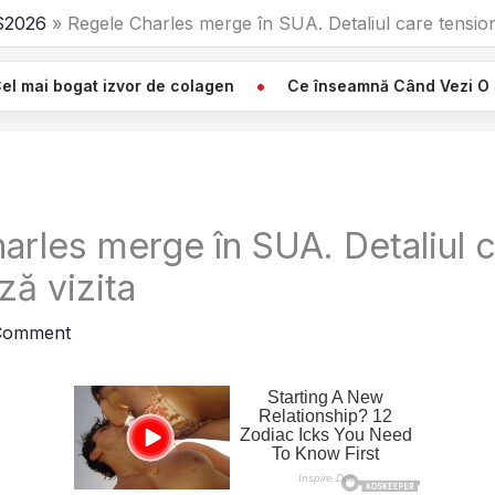
S2026
Regele Charles merge în SUA. Detaliul care tension
zvor de colagen
Ce înseamnă Când Vezi O Pânză Albă Atâ
arles merge în SUA. Detaliul 
ză vizita
Comment