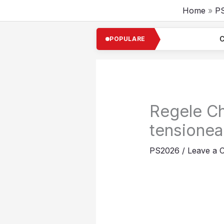
Skip
Home
P
to
content
Cel mai bogat i
POPULARE
Regele Ch
tensionea
PS2026
/
Leave a 