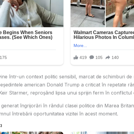
ne într-un context politic sensibil, marcat de schimburi de rep
reședintele american Donald Trump a criticat în repetate râ
eir Starmer, reproșând lipsa unui sprijin ferm în conflictul 
 generat îngrijorări în rândul clasei politice din Marea Britan
nul întrebării oportunitatea vizitei în acest moment.