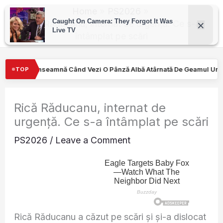
Skip
Home
PS2026
to
Rică Răducanu, internat de urgență. Ce s-a
întâmplat pe scări
content
i O Pânză Albă Atârnată De Geamul Unei Mașini. Semnalul…
Turi
TOP
Rică Răducanu, internat de
urgență. Ce s-a întâmplat pe scări
PS2026
/
Leave a Comment
Rică Răducanu a căzut pe scări și și-a dislocat