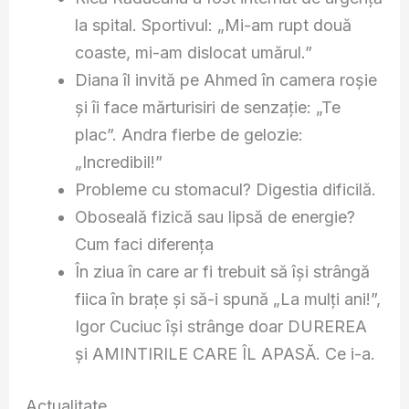
la spital. Sportivul: „Mi-am rupt două
coaste, mi-am dislocat umărul.”
Diana îl invită pe Ahmed în camera roșie
și îi face mărturisiri de senzație: „Te
plac”. Andra fierbe de gelozie:
„Incredibil!”
Probleme cu stomacul? Digestia dificilă.
Oboseală fizică sau lipsă de energie?
Cum faci diferența
În ziua în care ar fi trebuit să își strângă
fiica în brațe și să-i spună „La mulți ani!”,
Igor Cuciuc își strânge doar DUREREA
și AMINTIRILE CARE ÎL APASĂ. Ce i-a.
Actualitate