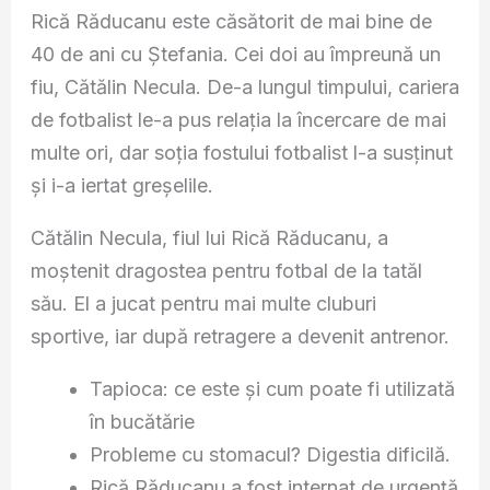
Rică Răducanu este căsătorit de mai bine de
40 de ani cu Ștefania. Cei doi au împreună un
fiu, Cătălin Necula. De-a lungul timpului, cariera
de fotbalist le-a pus relația la încercare de mai
multe ori, dar soția fostului fotbalist l-a susținut
și i-a iertat greșelile.
Cătălin Necula, fiul lui Rică Răducanu, a
moștenit dragostea pentru fotbal de la tatăl
său. El a jucat pentru mai multe cluburi
sportive, iar după retragere a devenit antrenor.
Tapioca: ce este și cum poate fi utilizată
în bucătărie
Probleme cu stomacul? Digestia dificilă.
Rică Răducanu a fost internat de urgență