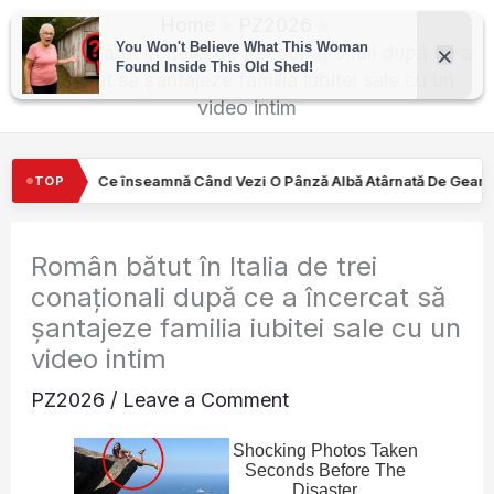
Skip
Home
PZ2026
to
Român bătut în Italia de trei conaționali după ce a
încercat să șantajeze familia iubitei sale cu un
content
video intim
Vezi O Pânză Albă Atârnată De Geamul Unei Mașini. Semnalul…
T
TOP
Român bătut în Italia de trei
conaționali după ce a încercat să
șantajeze familia iubitei sale cu un
video intim
PZ2026
/
Leave a Comment