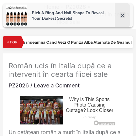
Skip
Home
PZ2026
to
Român ucis în Italia după ce a intervenit în cearta
fiicei sale
content
zi O Pânză Albă Atârnată De Geamul Unei Mașini. Semnalul…
Tur
TOP
Român ucis în Italia după ce a
intervenit în cearta fiicei sale
PZ2026
/
Leave a Comment
Un cetățean român a murit în Italia după ce a