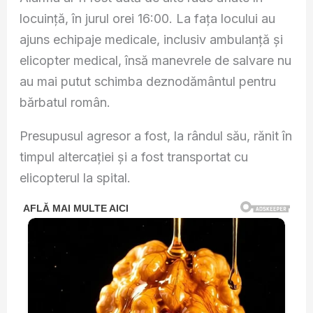
locuință, în jurul orei 16:00. La fața locului au
ajuns echipaje medicale, inclusiv ambulanță și
elicopter medical, însă manevrele de salvare nu
au mai putut schimba deznodământul pentru
bărbatul român.
Presupusul agresor a fost, la rândul său, rănit în
timpul altercației și a fost transportat cu
elicopterul la spital.