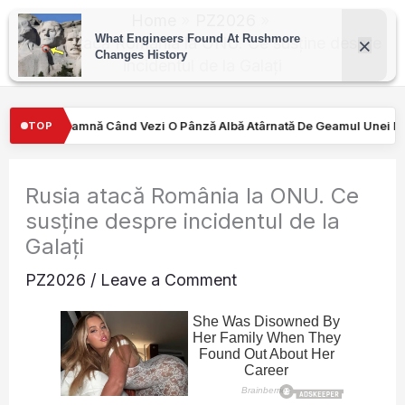
Skip
Home
PZ2026
to
Rusia atacă România la ONU. Ce susține despre
incidentul de la Galați
content
Pânză Albă Atârnată De Geamul Unei Mașini. Semnalul…
Turiştil
TOP
Rusia atacă România la ONU. Ce
susține despre incidentul de la
Galați
PZ2026
/
Leave a Comment