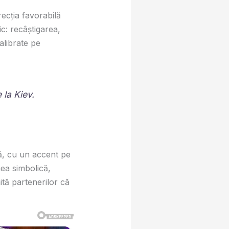
recția favorabilă
c: recâștigarea,
alibrate pe
e la Kiev.
ă, cu un accent pe
nea simbolică,
tă partenerilor că