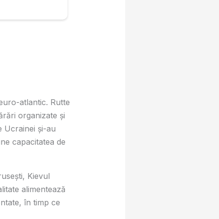
 euro-atlantic. Rutte
rări organizate și
le Ucrainei și-au
ține capacitatea de
usești, Kievul
litate alimentează
ntate, în timp ce