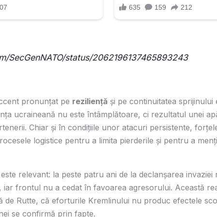
com/SecGenNATO/status/2062196137465893243
accent pronunțat pe
reziliență
și pe continuitatea sprijinului
nța ucraineană nu este întâmplătoare, ci rezultatul unei apă
tenerii. Chiar și în condițiile unor atacuri persistente, forțe
 procesele logistice pentru a limita pierderile și pentru a men
ste relevant: la peste patru ani de la declanșarea invaziei r
 iar frontul nu a cedat în favoarea agresorului. Această rea
ă de Rutte, că eforturile Kremlinului nu produc efectele sco
ei se confirmă prin fapte.