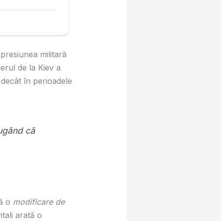
 presiunea militară
erul de la Kiev a
e decât în perioadele
ăugând că
că o
modificare de
tali arată o