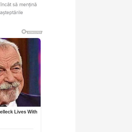
l încât să mențină
așteptările
.