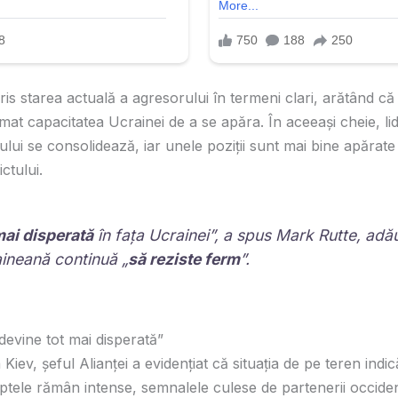
scris starea actuală a agresorului în termeni clari, arătând că
âmat capacitatea Ucrainei de a se apăra. În aceeași cheie, lid
ntului se consolidează, iar unele poziții sunt mai bine apărat
ctului.
mai disperată
în fața Ucrainei”, a spus Mark Rutte, ad
ineană continuă „
să reziste ferm
”.
devine tot mai disperată”
 Kiev, șeful Alianței a evidențiat că situația de pe teren indi
uptele rămân intense, semnalele culese de partenerii occiden