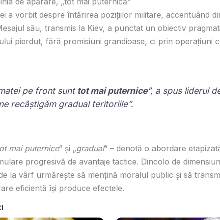
linia de apărare, „tot mai puternică”
i a vorbit despre întărirea pozițiilor militare, accentuând di
Mesajul său, transmis la Kiev, a punctat un obiectiv pragmati
lui pierdut, fără promisiuni grandioase, ci prin operațiuni c
rmatei pe front sunt
tot mai puternice
”, a spus liderul d
e recâștigăm gradual teritoriile
”.
tot mai puternice
” și „
gradual
” – denotă o abordare etapizat
cumulare progresivă de avantaje tactice. Dincolo de dimensiu
e la vârf urmărește să mențină moralul public și să transmi
rare eficientă își produce efectele.