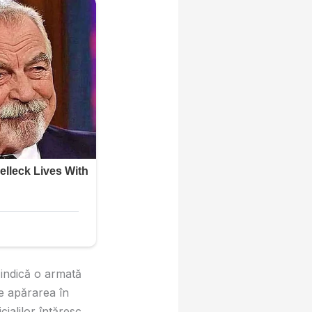
, indică o armată
ine apărarea în
cialilor întăresc