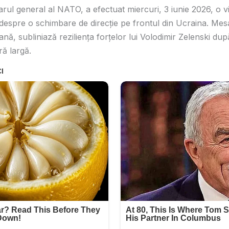
arul general al NATO, a efectuat miercuri, 3 iunie 2026, o vi
 despre o schimbare de direcție pe frontul din Ucraina. Mes
ană, subliniază reziliența forțelor lui Volodimir Zelenski du
ră largă.