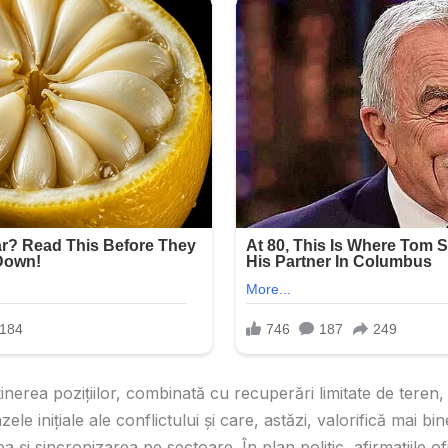
ținerea pozițiilor, combinată cu recuperări limitate de teren
zele inițiale ale conflictului și care, astăzi, valorifică mai b
 și sincronizarea pe sectoare. În plan politic, afirmațiile ofi