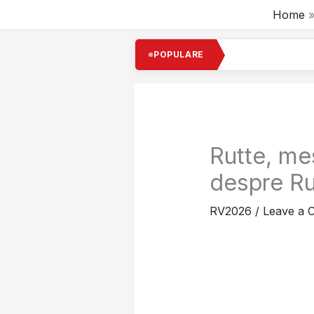
Skip
Home
to
content
Cel
POPULARE
Rutte, me
despre Ru
RV2026
/
Leave a 