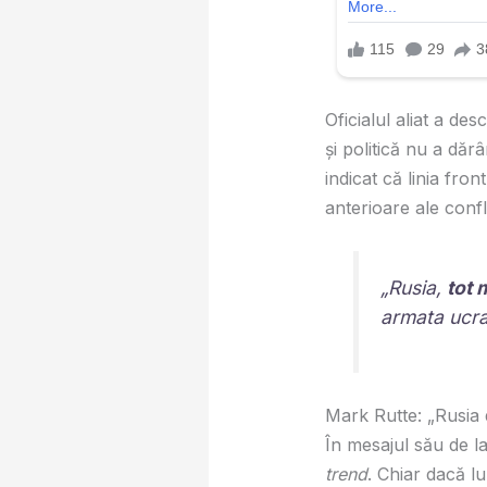
Oficialul aliat a de
și politică nu a dăr
indicat că linia fro
anterioare ale confli
„Rusia,
tot 
armata ucra
Mark Rutte: „Rusia 
În mesajul său de la
trend
. Chiar dacă l