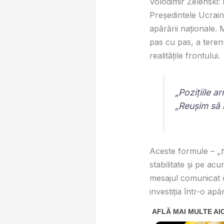
Volodimir Zelenski: 
Președintele Ucraine
apărării naționale. 
pas cu pas, a terenu
realitățile frontului.
„Pozițiile a
„
Reușim să n
Aceste formule – „
stabilitate și pe a
mesajul comunicat d
investiția într-o apă