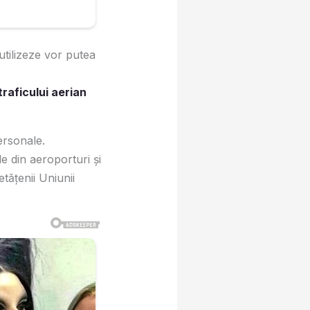
 utilizeze vor putea
traficului aerian
ersonale.
e din aeroporturi și
ățenii Uniunii