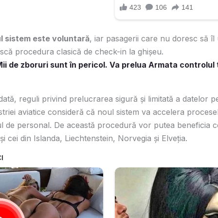
ul sistem este voluntară
, iar pasagerii care nu doresc să îl
scă procedura clasică de check-in la ghișeu.
i de zboruri sunt în pericol. Va prelua Armata controlul 
tă, reguli privind prelucrarea sigură și limitată a datelor p
triei aviatice consideră că noul sistem va accelera procesel
 de personal. De această procedură vor putea beneficia cet
cei din Islanda, Liechtenstein, Norvegia și Elveția.