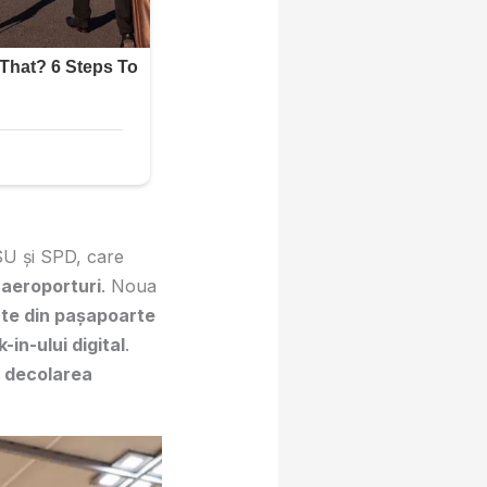
SU și SPD, care
 aeroporturi
. Noua
ate din pașapoarte
-in-ului digital
.
ă decolarea