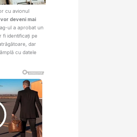
or cu avionul
 vor deveni mai
ag-ul a aprobat un
i identificați pe
atrăgătoare, dar
tâmplă cu datele