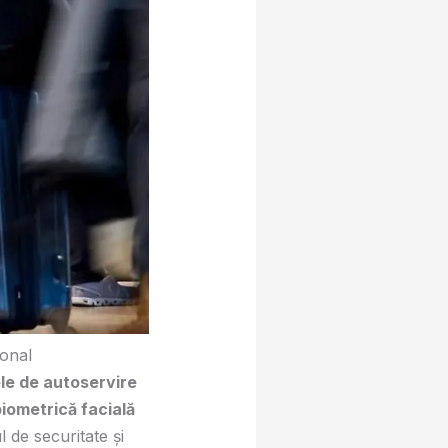
ional
ele de autoservire
biometrică facială
l de securitate și