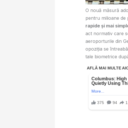
O nouă măsură adop
pentru milioane de p
rapide și mai simpl
act normativ care s
aeroporturile din G
opoziția se întreab
tale biometrice dup