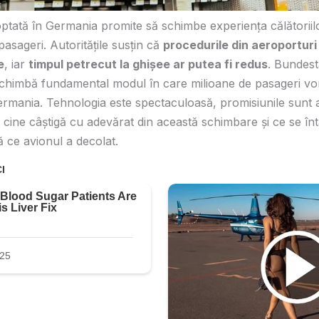
tată în Germania promite să schimbe experiența călătoriil
asageri. Autoritățile susțin că
procedurile din aeroporturi
e
, iar
timpul petrecut la ghișee ar putea fi redus
. Bundest
chimbă fundamental modul în care milioane de pasageri vor f
ermania. Tehnologia este spectaculoasă, promisiunile sunt 
ă cine câștigă cu adevărat din această schimbare și ce se în
ă ce avionul a decolat.