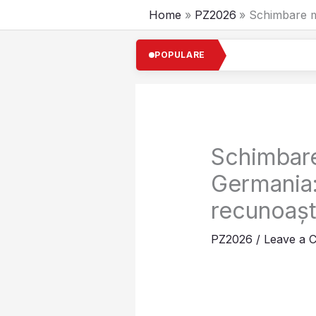
Skip
Home
PZ2026
Schimbare ma
to
content
Cel
POPULARE
Schimbare
Germania: 
recunoașt
PZ2026
/
Leave a 