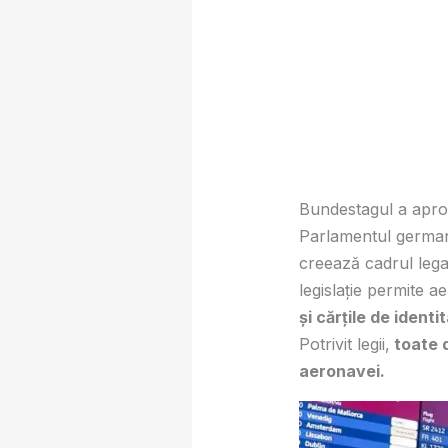
Bundestagul a aprob
Parlamentul german
creează cadrul leg
legislație permite a
și cărțile de ident
Potrivit legii,
toate d
aeronavei.