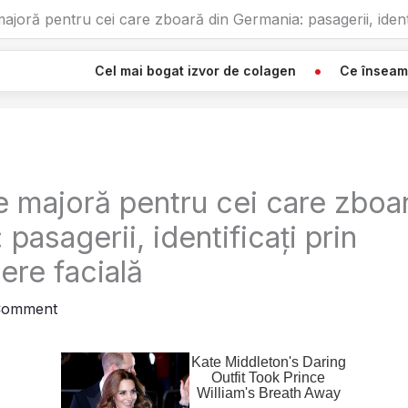
joră pentru cei care zboară din Germania: pasagerii, identi
 mai bogat izvor de colagen
Ce înseamnă Când Vezi O Pâ
 majoră pentru cei care zboar
pasagerii, identificați prin
ere facială
Comment