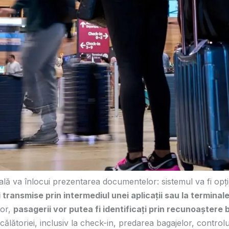
lă va înlocui prezentarea documentelor: sistemul va fi opț
 transmise prin intermediul unei aplicații sau la terminal
ior,
pasagerii vor putea fi identificați prin recunoaștere 
 călătoriei, inclusiv la check-in, predarea bagajelor, controlu