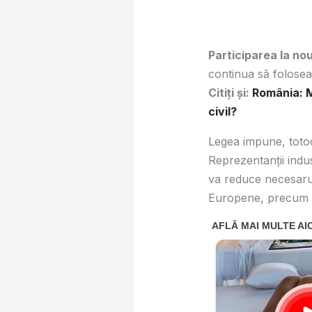
Participarea la no
continua să folosea
Citiți și:
România: Mi
civil?
Legea impune, totoda
Reprezentanții indus
va reduce necesarul
Europene, precum și 