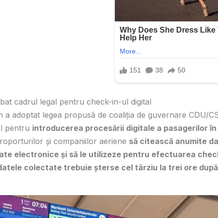
at cadrul legal pentru check-in-ul digital
 a adoptat legea propusă de coaliția de guvernare CDU/C
al pentru
introducerea procesării digitale a pasagerilor în
eroporturilor și companiilor aeriene
să citească anumite d
itate electronice și să le utilizeze pentru efectuarea check
atele colectate trebuie șterse cel târziu la trei ore dup