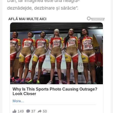
Dan, iar imaginea este una neagră-
deznădejde, dezbinare și sărăcie”.