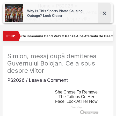
Skip
Home
PS2026
to
Simion, mesaj după demiterea Guvernului
Bolojan. Ce a spus despre viitor
content
 Vezi O Pânză Albă Atârnată De Geamul Unei Mașini. Semnalul…
TOP
Simion, mesaj după demiterea
Guvernului Bolojan. Ce a spus
despre viitor
PS2026
/
Leave a Comment