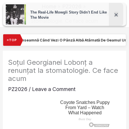
Skip
Home
PZ2026
to
Soțul Georgianei Lobonț a renunțat la
stomatologie. Ce face acum
content
O Pânză Albă Atârnată De Geamul Unei Mașini. Semnalul…
Turişt
TOP
Soțul Georgianei Lobonț a
renunțat la stomatologie. Ce face
acum
PZ2026
/
Leave a Comment