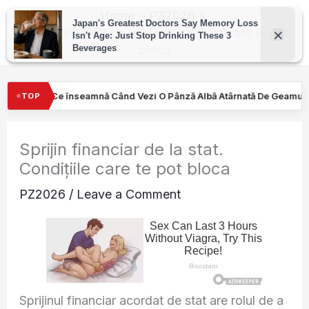
Skip
Home
PZ2026
to
Sprijin financiar de la stat. Condițiile care te pot
bloca
content
Vezi O Pânză Albă Atârnată De Geamul Unei Mașini. Semnalul…
TOP
Sprijin financiar de la stat.
Condițiile care te pot bloca
PZ2026
/
Leave a Comment
Sprijinul financiar acordat de stat are rolul de a