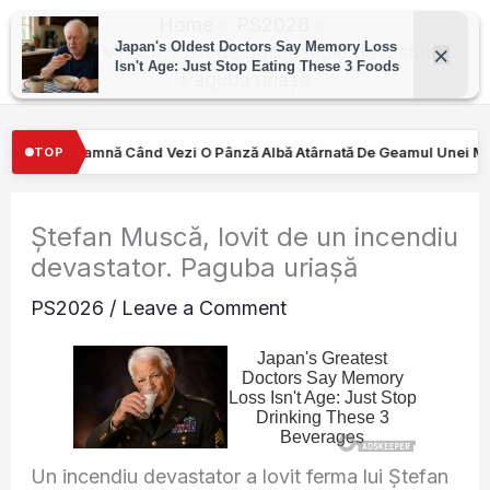
Skip
Home
PS2026
to
Ștefan Muscă, lovit de un incendiu devastator.
Paguba uriașă
content
ânză Albă Atârnată De Geamul Unei Mașini. Semnalul…
Turiştilo
TOP
Ștefan Muscă, lovit de un incendiu
devastator. Paguba uriașă
PS2026
/
Leave a Comment
Un incendiu devastator a lovit ferma lui Ștefan