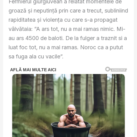
Fermierul giurgiuvean a relatat momentele de
groază și neputință prin care a trecut, subliniind
rapiditatea și violența cu care s-a propagat
vâlvătaia: ”A ars tot, nu a mai ramas nimic. Mi-
au ars 4500 de baloti. De la fulger a traznit si a
luat foc tot, nu a mai ramas. Noroc ca a putut
sa fuga ala cu vacile”.