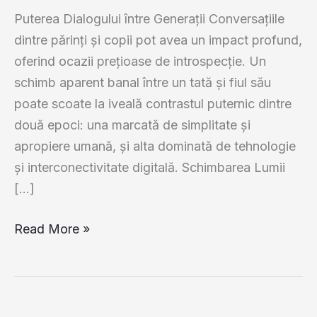
Puterea Dialogului între Generații Conversațiile
dintre părinți și copii pot avea un impact profund,
oferind ocazii prețioase de introspecție. Un
schimb aparent banal între un tată și fiul său
poate scoate la iveală contrastul puternic dintre
două epoci: una marcată de simplitate și
apropiere umană, și alta dominată de tehnologie
și interconectivitate digitală. Schimbarea Lumii
[…]
Oamenii
Read More »
născuți
între
1940
și