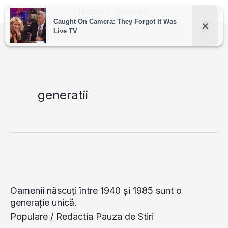
Skip
Home
generatii
to
content
generatii
Oamenii născuți între 1940 și 1985 sunt o
generație unică.
Populare
/
Redactia Pauza de Stiri