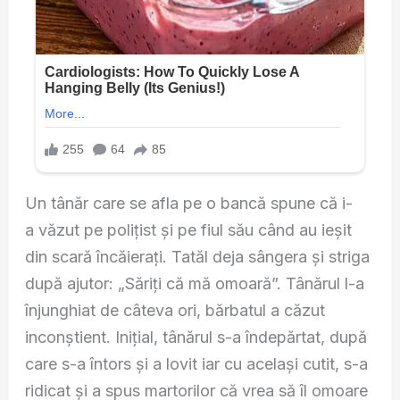
Un tânăr care se afla pe o bancă spune că i-
a văzut pe poliţist şi pe fiul său când au ieşit
din scară încăieraţi. Tatăl deja sângera şi striga
după ajutor: „Săriţi că mă omoară”. Tânărul l-a
înjunghiat de câteva ori, bărbatul a căzut
inconştient. Iniţial, tânărul s-a îndepărtat, după
care s-a întors şi a lovit iar cu acelaşi cutit, s-a
ridicat şi a spus martorilor că vrea să îl omoare