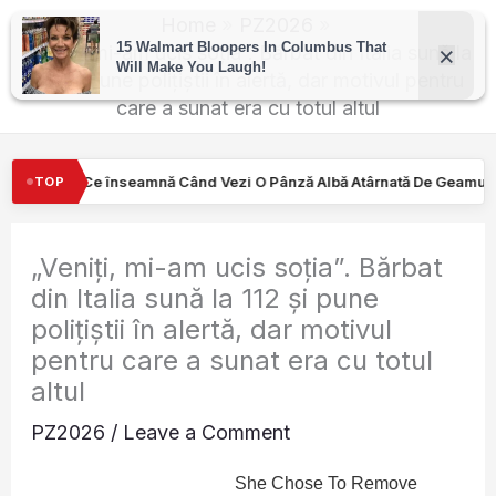
Skip
Home
PZ2026
to
„Veniți, mi-am ucis soția”. Bărbat din Italia sună la
112 și pune polițiștii în alertă, dar motivul pentru
content
care a sunat era cu totul altul
 O Pânză Albă Atârnată De Geamul Unei Mașini. Semnalul…
Turiş
TOP
„Veniți, mi-am ucis soția”. Bărbat
din Italia sună la 112 și pune
polițiștii în alertă, dar motivul
pentru care a sunat era cu totul
altul
PZ2026
/
Leave a Comment