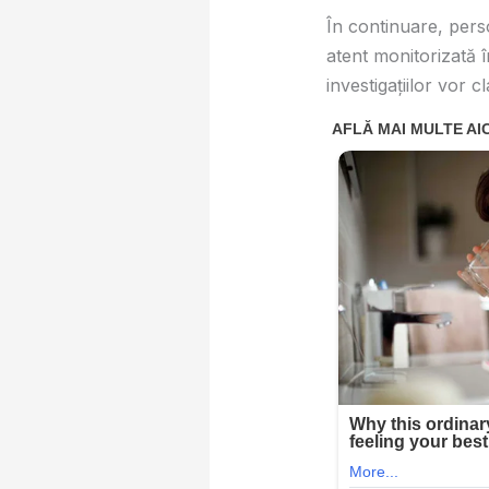
În continuare, perso
atent monitorizată î
investigațiilor vor 