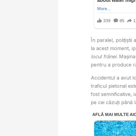
În paralel, polițișt
la acest moment, ip
locul frânei
. Mașina
pentru a produce r
Accidentul a avut l
traficul pietonal es
fost semnificative, i
pe cei căzuți până l