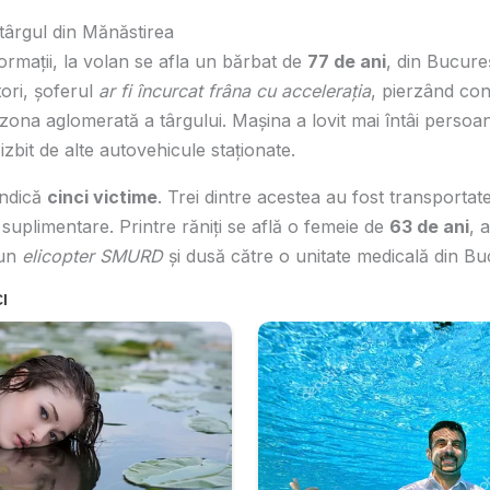
 târgul din Mănăstirea
formații, la volan se afla un bărbat de
77 de ani
, din Bucureș
ori, șoferul
ar fi încurcat frâna cu accelerația
, pierzând con
 zona aglomerată a târgului. Mașina a lovit mai întâi persoan
izbit de alte autovehicule staționate.
indică
cinci victime
. Trei dintre acestea au fost transportate
ații suplimentare. Printre răniți se află o femeie de
63 de ani
, 
 un
elicopter SMURD
și dusă către o unitate medicală din Buc