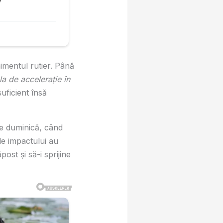
nimentul rutier. Până
a de accelerație în
uficient însă
de duminică, când
ele impactului au
post și să-i sprijine