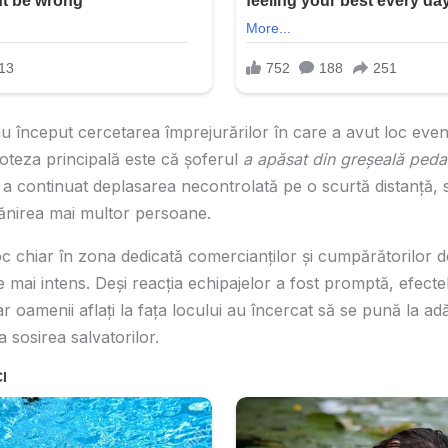
ii au început cercetarea împrejurărilor în care a avut loc eve
oteza principală este că șoferul
a apăsat din greșeală pedal
 a continuat deplasarea necontrolată pe o scurtă distanță, s
ănirea mai multor persoane.
oc chiar în zona dedicată comercianților și cumpărătorilor 
te mai intens. Deși reacția echipajelor a fost promptă, efect
ar oamenii aflați la fața locului au încercat să se pună la adă
a sosirea salvatorilor.