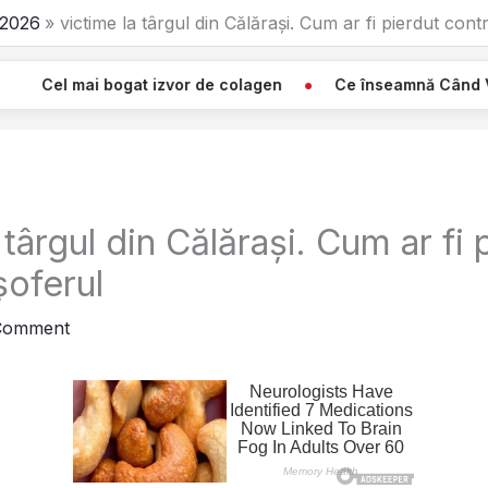
2026
victime la târgul din Călărași. Cum ar fi pierdut cont
t izvor de colagen
Ce înseamnă Când Vezi O Pânză Albă
 târgul din Călărași. Cum ar fi 
șoferul
Comment