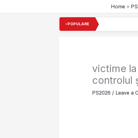
Skip
Home
PS
to
content
Cel mai boga
POPULARE
victime la
controlul 
PS2026
/
Leave a 