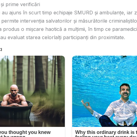
și prime verificări
ui au ajuns în scurt timp echipaje SMURD și ambulanțe, iar 
permite intervenția salvatorilor și măsurătorile criminaliștilo
 a produs o mișcare haotică a mulțimii, în timp ce paramedic
 au evaluat starea celorlalți participanți din proximitate.