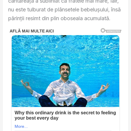
cântăreața a subliniat că fratele mai mare, Iair,
nu este tulburat de plânsetele bebelușului, însă
părinții resimt din plin oboseala acumulată.