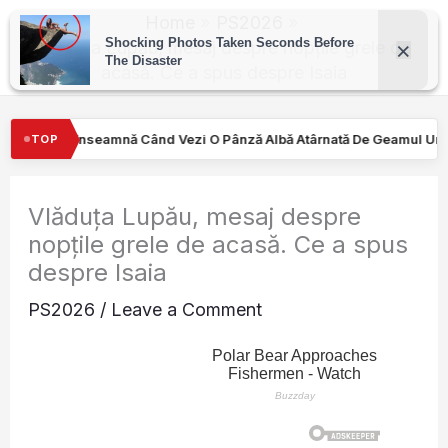
Skip
Home
PS2026
to
Vlăduța Lupău, mesaj despre nopțile grele de
acasă. Ce a spus despre Isaia
content
zi O Pânză Albă Atârnată De Geamul Unei Mașini. Semnalul…
Tur
TOP
Vlăduța Lupău, mesaj despre
nopțile grele de acasă. Ce a spus
despre Isaia
PS2026
/
Leave a Comment