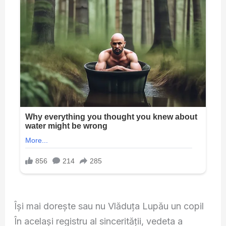
Își mai dorește sau nu Vlăduța Lupău un copil
În același registru al sincerității, vedeta a