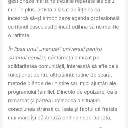
gestioneze mai bine trezirile repetate ale celui
mic. În plus, artista a lăsat de înțeles că
încearcă să-și armonizeze agenda profesională
cu ritmul casei, astfel încât odihna să nu mai fie
o raritate.
În lipsa unui „manual” universal pentru
somnul copiilor
, cântăreața a mizat pe
solidaritatea comunității, interesată să afle ce a
funcționat pentru alți părinți: rutine de seară,
metode blânde de liniștire sau mici ajustări ale
programului familiei. Dincolo de epuizare, ea a
remarcat și partea luminoasă a situației:
conexiunea strânsă cu Isaia și faptul că fratele
mai mare își păstrează odihna neperturbată.