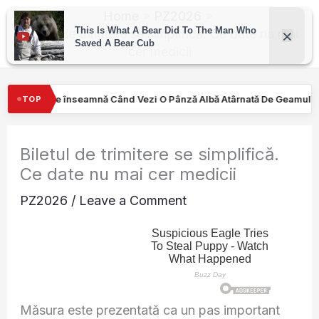
Skip
Home
PZ2026
to
Biletul de trimitere se simplifică. Ce date nu mai
cer medicii
content
ând Vezi O Pânză Albă Atârnată De Geamul Unei Mașini. Semnalul…
TOP
Biletul de trimitere se simplifică.
Ce date nu mai cer medicii
PZ2026
/
Leave a Comment
Măsura este prezentată ca un pas important