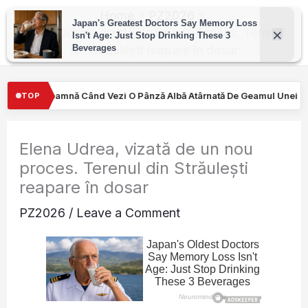
Skip
Home
PZ2026
to
Elena Udrea, vizată de un nou proces. Terenul
din Străulești reapare în dosar
content
 Pânză Albă Atârnată De Geamul Unei Mașini. Semnalul…
Turişti
TOP
Elena Udrea, vizată de un nou
proces. Terenul din Străulești
reapare în dosar
PZ2026
/
Leave a Comment