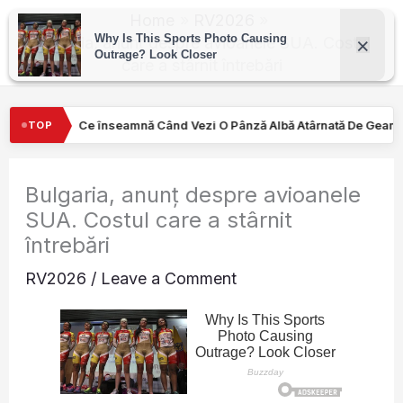
Skip
Home
RV2026
to
Bulgaria, anunț despre avioanele SUA. Costul
care a stârnit întrebări
content
d Vezi O Pânză Albă Atârnată De Geamul Unei Mașini. Semnalul…
TOP
Bulgaria, anunț despre avioanele
SUA. Costul care a stârnit
întrebări
RV2026
/
Leave a Comment