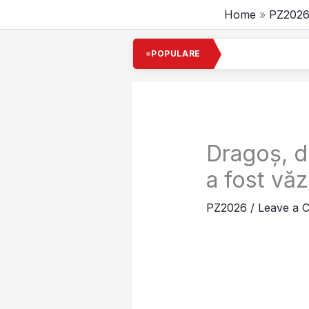
Skip
Home
PZ202
to
content
Cel mai bogat 
POPULARE
Dragoș, d
a fost văz
PZ2026
/
Leave a 