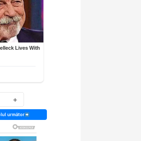
＋
olul următor