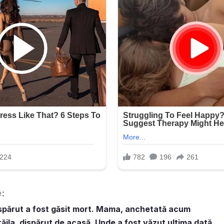
e:
spărut a fost găsit mort. Mama, anchetată acum
răila, dispărut de acasă. Unde a fost văzut ultima dată