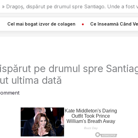
6
Dragoș, dispărut pe drumul spre Santiago. Unde a fost v
izvor de colagen
Ce înseamnă Când Vezi O Pânză Albă A
ispărut pe drumul spre Santia
ut ultima dată
Comment