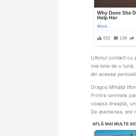
Ultimul contact cu p
mai bine de o lună, 
din aceeași perioad
Dragoș Mihăiță Iftim
Printre semnele par
coapsa dreaptă, un t
De asemenea, are m