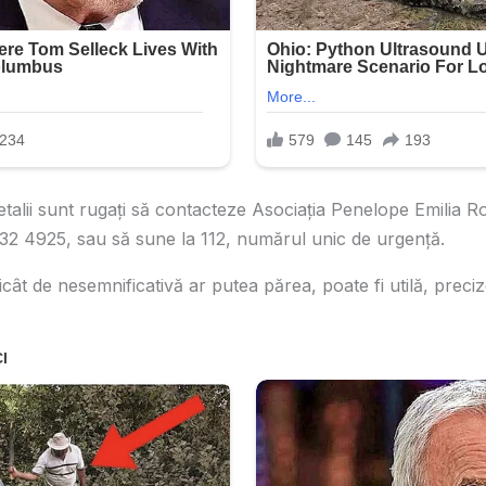
detalii sunt rugați să contacteze Asociația Penelope Emilia
2 4925, sau să sune la 112, numărul unic de urgență.
icât de nesemnificativă ar putea părea, poate fi utilă, preci