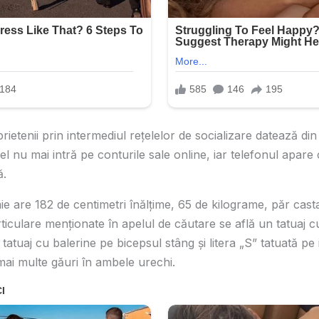
rietenii prin intermediul rețelelor de socializare datează di
el nu mai intră pe conturile sale online, iar telefonul apare
ă.
ie are 182 de centimetri înălțime, 65 de kilograme, păr casta
ticulare menționate în apelul de căutare se află un tatuaj 
atuaj cu balerine pe bicepsul stâng și litera „S” tatuată pe 
ai multe găuri în ambele urechi.