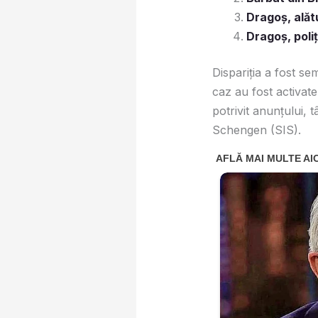
Dragoș, alăt
Dragoș, poliț
Dispariția a fost sem
caz au fost activate
potrivit anunțului, 
Schengen (SIS).