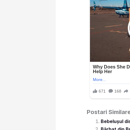
Postari Similar
Bebelușul di
Bărbat din B