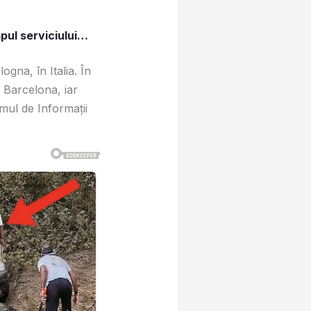
mpul serviciului…
ogna, în Italia. În
a Barcelona, iar
emul de Informații