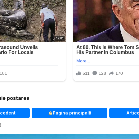
uie postarea
ecedent
Pagina principală
Artic