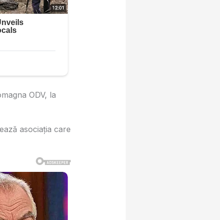
 Romagna ODV, la
zează asociația care