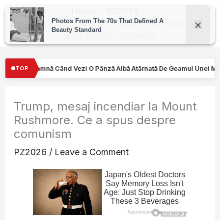
Skip
Home
PZ2026
to
Trump, mesaj incendiar la Mount Rushmore. Ce a
spus despre comunism
content
ânză Albă Atârnată De Geamul Unei Mașini. Semnalul…
Turiştilo
TOP
Trump, mesaj incendiar la Mount
Rushmore. Ce a spus despre
comunism
PZ2026
/
Leave a Comment