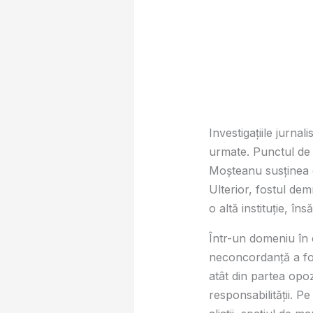
Investigațiile jurnali
urmate. Punctul de 
Moșteanu susținea c
Ulterior, fostul dem
o altă instituție, îns
Într-un domeniu în 
neconcordanță a fost
atât din partea opozi
responsabilității. Pe