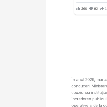
În anul 2026, marcat
conducerii Ministeru
coeziunea instituțio
încrederea publiculu
operative și de la c