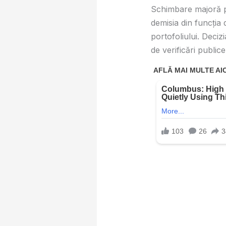
Schimbare majoră pe
demisia din funcția 
portofoliului. Deci
de verificări public