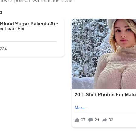
anevră politică s-a restrâns vizibil.