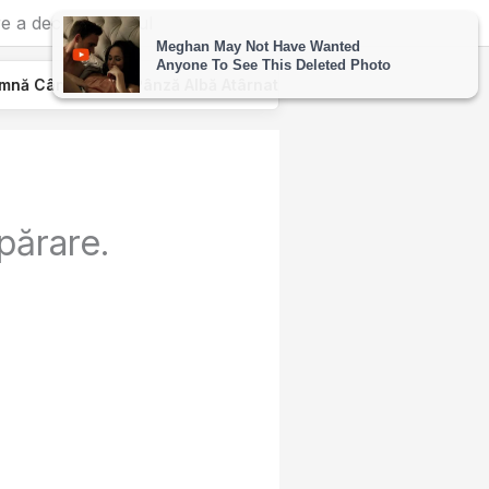
e a declanșat totul
i O Pânză Albă Atârnată De Geamul Unei Mașini. Semnalul…
părare.