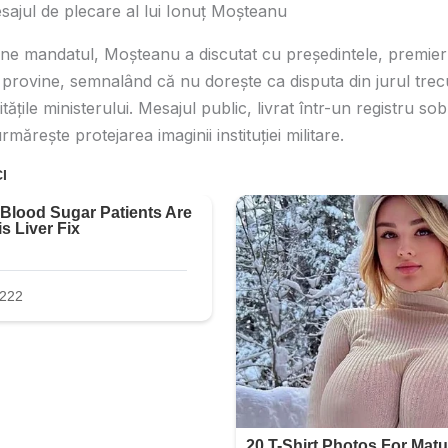
mesajul de plecare al lui Ionuț Moșteanu
une mandatul, Moșteanu a discutat cu președintele, premie
e provine, semnalând că nu dorește ca disputa din jurul tre
ățile ministerului. Mesajul public, livrat într-un registru sob
mărește protejarea imaginii instituției militare.