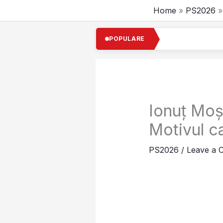
Skip
Home
PS2026
to
content
POPULARE
Ionuț Moș
Motivul ca
PS2026
/
Leave a 