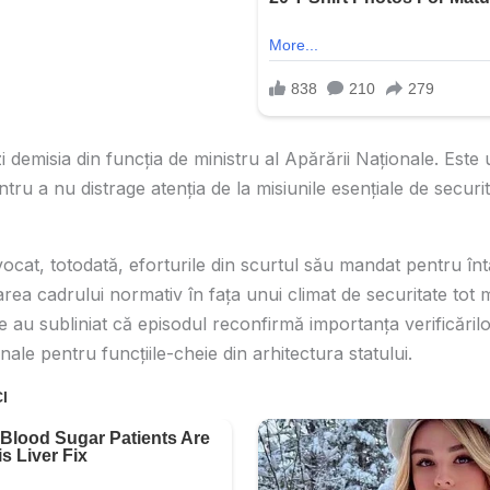
 demisia din funcția de ministru al Apărării Naționale. Este
entru a nu distrage atenția de la misiunile esențiale de securi
vocat, totodată, eforturile din scurtul său mandat pentru în
area cadrului normativ în fața unui climat de securitate tot ma
ice au subliniat că episodul reconfirmă importanța verificăril
nale pentru funcțiile-cheie din arhitectura statului.