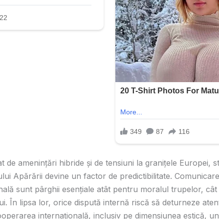
 de amenințări hibride și de tensiuni la granițele Europei, st
lui Apărării devine un factor de predictibilitate. Comunicar
nală sunt pârghii esențiale atât pentru moralul trupelor, cât
i. În lipsa lor, orice dispută internă riscă să deturneze atenț
ooperarea internațională, inclusiv pe dimensiunea estică, un