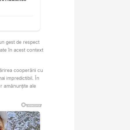
 un gest de respect
tate în acest context
tărirea cooperării cu
i impredictibil. În
or amănunțite ale