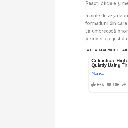
Reacții oficiale și 
Înainte de a-și dep
formațiunii din car
să umbrească priorit
pe ideea că gestul ur