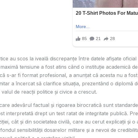
stice au scos la iveală discrepanțe între datele afișate oficial ș
maximă tensiune a fost atins când o instituție academică de 
ă s-ar fi format profesional, a anunțat că acesta nu a fost 
nitar a încercat să clarifice situația, prezentând o diplomă d
ă valul de reacții politice și civice a crescut.
care adevărul factual și rigoarea birocratică sunt standard
 interpretată drept un test ratat de integritate publică. Pre
ției, cât și din societatea civilă, care au cerut explicații și
 fondul sensibilității dosarelor militare și a nevoii de credibili