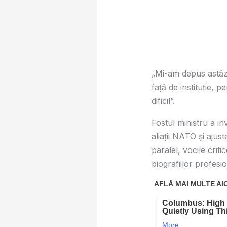
„Mi-am depus astăzi
față de instituție, p
dificil”.
Fostul ministru a in
aliații NATO și ajust
paralel, vocile crit
biografiilor profesio