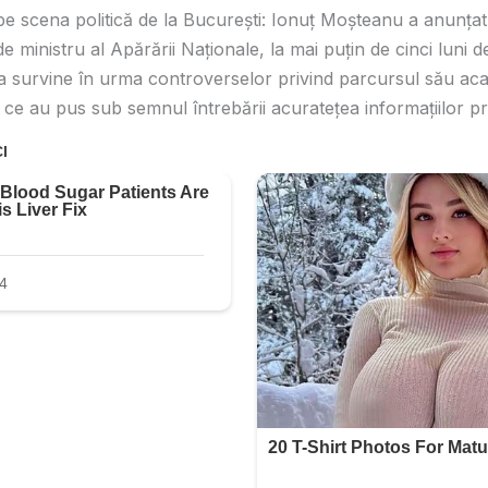
 scena politică de la București: Ionuț Moșteanu a anunțat
de ministru al Apărării Naționale, la mai puțin de cinci luni d
zia survine în urma controverselor privind parcursul său ac
e ce au pus sub semnul întrebării acuratețea informațiilor p