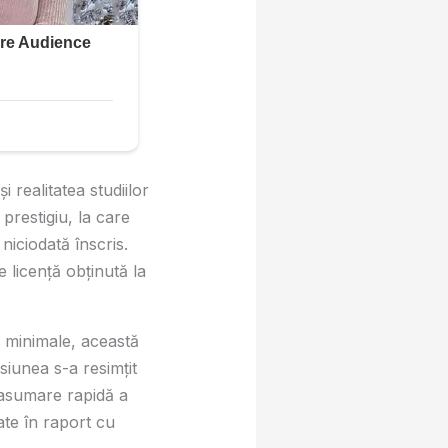
i realitatea studiilor
prestigiu, la care
niciodată înscris.
e licență obținută la
e minimale, această
siunea s-a resimțit
 o asumare rapidă a
tate în raport cu