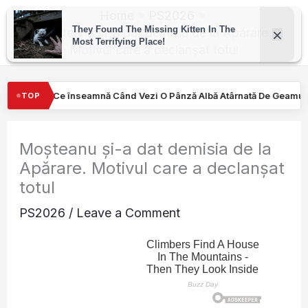
Skip
Home
PS2026
to
Moșteanu și-a dat demisia de la Apărare.
Motivul care a declanșat totul
content
 Vezi O Pânză Albă Atârnată De Geamul Unei Mașini. Semnalul…
TOP
Moșteanu și-a dat demisia de la
Apărare. Motivul care a declanșat
totul
PS2026
/
Leave a Comment