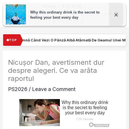
Skip
Home
PS2026
to
Nicușor Dan, avertisment dur despre alegeri. Ce
va arăta raportul
content
nză Albă Atârnată De Geamul Unei Mașini. Semnalul…
Turiştilor
TOP
Nicușor Dan, avertisment dur
despre alegeri. Ce va arăta
raportul
PS2026
/
Leave a Comment