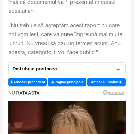
însă că documentul va fi prezentat în cursul
acestui an.
„Nu trebuie să așteptăm acest raport cu care
noi vom ieși, care va pune împreună mai multe
lucruri. Nu vreau să dau un termen acum. Anul
acesta, categoric, îl voi face public.”
＋
Distribuie postarea
Articolul precedent
Pagina principală
Articolul următor